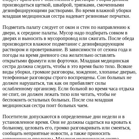
производиться щеткой, шваброй, тряпками, смоченными
дезинфицирующими растворами. Во время влажной уборки
младшая медицинская сестра надевает резиновые перчатки.
Подметать палату следует от окон и стен по направлению к
двери, к середине палаты. Мусор надо подбирать совком в
дверях и выносить в мусоропровод или сжигать. После обеда
производится влажное подметание с дезинфицирующим
раствором и проветривание. В зависимости от сезона года и
погоды на время дневного сна желательно оставлять
открытыми фрамуги или форточки. Младшая медицинская
сестра должна следить, чтобы в это время было тихо. Всякие
виды уборки, громкие разговоры, хождение, хлопанье дверью,
телефонные разговоры строго воспрещены. Сон больных не
должен нарушаться, так как он прибавляет силы
ослабленному организму. Если больной во время часа отдыха
не спит, он должен лежать тихо или читать, чтобы не
беспокоить остальных больных. После сна младшая
медицинская сестра поит больных чаем.
Посетители допускаются в определенные дни недели и в
установленное время. Они не должны садиться на кровать к
больному, целовать его, громко разговаривать или смеяться,
сообщать неприятные новости, а также приносить
запрещенные продукты. Младшая медицинская сестра