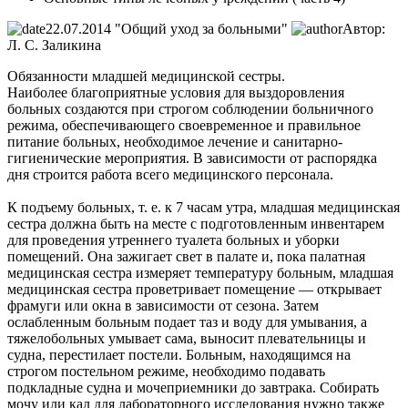
22.07.2014
"Общий уход за больными"
Автор:
Л. С. Заликина
Обязанности младшей медицинской сестры.
Наиболее благоприятные условия для выздоровления
больных создаются при строгом соблюдении больничного
режима, обеспечивающего своевременное и правильное
питание больных, необходимое лечение и санитарно-
гигиенические мероприятия. В зависимости от распорядка
дня строится работа всего медицинского персонала.
К подъему больных, т. е. к 7 часам утра, младшая медицинская
сестра должна быть на месте с подготовленным инвентарем
для проведения утреннего туалета больных и уборки
помещений. Она зажигает свет в палате и, пока палатная
медицинская сестра измеряет температуру больным, младшая
медицинская сестра проветривает помещение — открывает
фрамуги или окна в зависимости от сезона. Затем
ослабленным больным подает таз и воду для умывания, а
тяжелобольных умывает сама, выносит плевательницы и
судна, перестилает постели. Больным, находящимся на
строгом постельном режиме, необходимо подавать
подкладные судна и мочеприемники до завтрака. Собирать
мочу или кал для лабораторного исследования нужно также