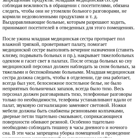
соблюдая вежливость в обращении с посетителями, обязана
следить, чтобы они не утомляли больного разговорами, не
кормили недозволенными продуктами и т. д.
Выздоравливающие больные, которым разрешают ходить,
принимают посетителей в отведенных для этого помещениях.
После ужина младшая медицинская сестра протирает пол
влажной тряпкой, проветривает палату, помогает
медицинской сестре выполнять вечерние назначения (ставить
клизму, подмывать больных и пр.), накрывает тяжелобольных
одеялом и гасит свет в палатах. После отхода больных ко сну
медицинский персонал должен наблюдать за сном больных, за
тяжелыми и беспокойными больными. Младшая медицинская
сестра должна следить, чтобы в отделении, где она работает,
всегда был уют, белоснежное постельное белье, не было
неприятных больничных запахов, всегда было тихо. Весь
персонал должен разговаривать тихо, телефонные разговоры
только по необходимости, телефоны устанавливают вдали от
палат, звуковую сигнализацию заменяют световой. Ножки
мебели должны быть снабжены резиновыми колпачками,
дверные петли тщательно смазывают, соприкасающиеся
поверхности обивают резиной. Особенно тщательно
необходимо соблюдать тишину в часы дневного и ночного
сна. В эти часы запрещена уборка помещений и проведение