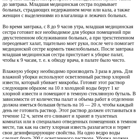
до завтрака. Младшая медицинская сестра подмывает
больных, страдающих недержанием мочи или кала, а также
женщин с выделениями из влагалища и лежачих больных.
Во время завтрака, с 8 до 9 часов утра, младшая медицинская
сестра готовит все необходимое для уборки помещений при
двухстепенном обслуживании больных, а при трехстепенном
переодевает халат, тщательно моет руки, после чего помогает
медицинской сестре кормить тяжелобольных. После завтрака
младшая медицинская сестра приступает к уборке палат,
чтобы к 9 часам, т. е. к обходу врача, в палате было чисто.
Влажную уборку необходимо производить 3 раза в день. Для
влажной уборки используют осветленный раствор хлорной
извести, который убивает микробы. Готовят этот раствор
следующим образом: на 10 л холодной воды берут 1 кг
хлорной извести и помещают в темную стеклянную бутыль. В
зависимости от количества палат и объема работ в отделении
должна иметься большая бутыль на 16 — 20 л, чтобы каждый
день не готовить раствор. Этот раствор должен отстаиваться в
течение 12 ч, затем его сливают и хранят в туалетных
комнатах или в специально отведенных помещениях в темном
месте, так как на свету хлорная известь разлагается и теряет
свои дезинфицирующие свойства. На одно ведро воды
следует брать 200 г осветленного раствора. Уборка должна