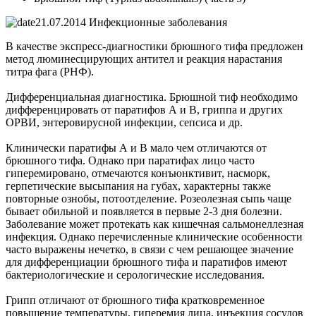
21.07.2014
Инфекционные заболевания
В качестве экспресс-диагностики брюшного тифа предложен
метод люминесцирующих антител и реакция нарастания
титра фага (РНФ).
Дифференциальная диагностика. Брюшной тиф необходимо
дифференцировать от паратифов А и В, гриппа и других
ОРВИ, энтеровирусной инфекции, сепсиса и др.
Клинически паратифы А и В мало чем отличаются от
брюшного тифа. Однако при паратифах лицо часто
гиперемировано, отмечаются конъюнктивит, насморк,
герпетические высыпания на губах, характерны также
повторные ознобы, потоотделение. Розеолезная сыпь чаще
бывает обильной и появляется в первые 2-3 дня болезни.
Заболевание может протекать как кишечная сальмонеллезная
ин­фекция. Однако перечисленные клинические особенности
часто выражены нечетко, в связи с чем решающее значение
для дифференциации брюшного тифа и паратифов имеют
бактериологические и серологические исследования.
Грипп отличают от брюшного тифа кратковременное
повышение температуры, гиперемия лица, инъекция сосудов