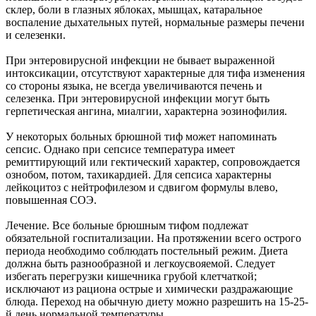
склер, боли в глазных яблоках, мышцах, катаральное
воспаление дыхательных путей, нормальные размеры печени
и селезенки.
При энтеровирусной инфекции не бывает выраженной
интоксикации, отсутствуют характерные для тифа изменения
со стороны языка, не всегда увеличиваются печень и
селезенка. При энтеровирусной инфекции могут быть
герпетическая ангина, миалгии, характерна эозинофилия.
У некоторых больных брюшной тиф может напоминать
сепсис. Однако при сепсисе температура имеет
ремиттирующий или гектический характер, сопровождается
ознобом, потом, тахикардией. Для сепсиса характерны
лейкоцитоз с нейтрофилезом и сдвигом формулы влево,
повышенная СОЭ.
Лечение. Все больные брюшным тифом подлежат
обязательной госпитализации. На протяжении всего острого
периода необходимо соблюдать постельный режим. Диета
должна быть разнообразной и легкоусвояемой. Следует
избегать перегрузки кишечника грубой клетчаткой;
исключают из рациона острые и химически раздражающие
блюда. Переход на обычную диету можно разрешить на 15-25-
й день нормальной температуры.