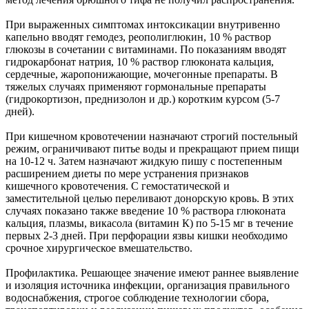
При выраженных симптомах интоксикации внутривенно
капельно вводят гемодез, реополиглюкин, 10 % раствор
глюкозы в сочетании с витаминами. По показаниям вводят
гидрокарбонат натрия, 10 % раствор глюконата кальция,
сердечные, жаропонижающие, мочегонные препараты. В
тяжелых случаях применяют гормональные препараты
(гидрокортизон, преднизолон и др.) коротким курсом (5-7
дней).
При кишечном кровотечении назначают строгий постельный
режим, ограничивают питье воды и прекращают прием пищи
на 10-12 ч. Затем назначают жидкую пишу с постепенным
расширением диеты по мере устранения признаков
кишечного кровотечения. С гемостатической и
заместительной целью переливают донорскую кровь. В этих
случаях показано также введение 10 % раствора глюконата
кальция, плазмы, викасола (витамин К) по 5-15 мг в течение
первых 2-3 дней. При перфорации язвы кишки необходимо
срочное хирургическое вмешательство.
Профилактика. Решающее значение имеют раннее выявление
и изоляция источника инфекции, организация правильного
водоснабжения, строгое соблюдение технологии сбора,