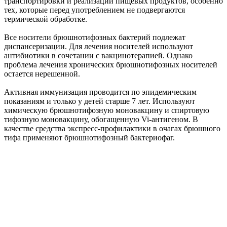
транспортировки и реализации пищевых продуктов, особенно
тех, которые перед употреблением не подвергаются
термической обработке.
Все носители брюшнотифозных бактерий подлежат
диспансеризации. Для лечения носителей используют
антибиотики в сочетании с вакцинотерапией. Однако
проблема лечения хронических брюшно­тифозных носителей
остается нерешенной.
Активная иммунизация проводится по эпидемическим
показаниям и только у детей старше 7 лет. Используют
химическую брюшнотифозную моновакцину и спиртовую
тифозную моновакцину, обогащенную Vi-антигеном. В
качестве средства экспресс-профилактики в очагах брюшного
тифа применяют брюшнотифозный бактериофаг.