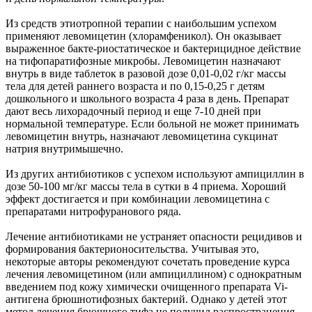
Из средств этиотропной терапии с наибольшим успехом
применяют левомицетин (хлорамфеникол). Он оказывает
выраженное бакте-риостатическое и бактерицидное действие
на тифопаратифозные микробы. Левомицетин назначают
внутрь в виде таблеток в разовой дозе 0,01-0,02 г/кг массы
тела для детей раннего возраста и по 0,15-0,25 г детям
дошкольного и школьного возраста 4 раза в день. Препарат
дают весь лихорадочный период и еще 7-10 дней при
нормальной температуре. Если больной не может принимать
левомицетин внутрь, назначают левомицетина сукцинат
натрия внутримышечно.
Из других антибиотиков с успехом используют ампициллин в
дозе 50-100 мг/кг массы тела в сутки в 4 приема. Хороший
эффект достигается и при комбинации левомицетина с
препаратами нитрофуранового ряда.
Лечение антибиотиками не устраняет опасности рецидивов и
формирования бактерионосительства. Учитывая это,
некоторые авторы рекомендуют сочетать проведение курса
лечения левомицетином (или ампициллином) с однократным
введением под кожу химически очищенного препарата Vi-
антигена брюшнотифозных бактерий. Однако у детей этот
метод лечения брюшного тифа не получил распространения.