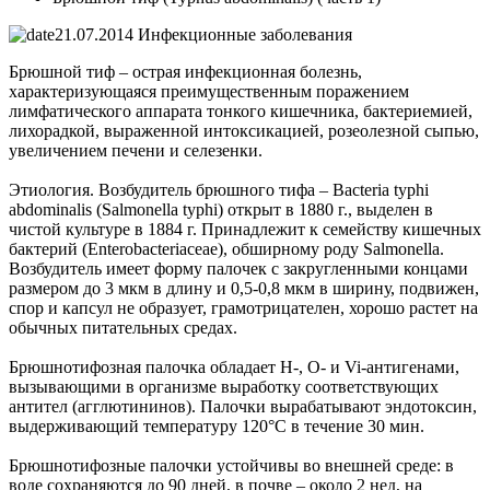
21.07.2014
Инфекционные заболевания
Брюшной тиф – острая инфекционная болезнь,
характеризующаяся преимущественным поражением
лимфатического аппарата тонкого кишечника, бактериемией,
лихорадкой, выраженной интоксикацией, розеолезной сыпью,
увеличением печени и селезенки.
Этиология. Возбудитель брюшного тифа – Bacteria typhi
abdominalis (Salmonella typhi) открыт в 1880 г., выделен в
чистой культуре в 1884 г. Принадлежит к семейству кишечных
бактерий (Enterobacteriaceae), обширному роду Salmonella.
Возбудитель имеет форму палочек с закругленными концами
размером до 3 мкм в длину и 0,5-0,8 мкм в ширину, подвижен,
спор и капсул не образует, грамотрицателен, хорошо растет на
обычных питательных средах.
Брюшнотифозная палочка обладает Н-, О- и Vi-антигенами,
вызывающими в организме выработку соответствующих
антител (агглютининов). Палочки вырабатывают эндотоксин,
выдерживающий температуру 120°С в течение 30 мин.
Брюшнотифозные палочки устойчивы во внешней среде: в
воде сохраняются до 90 дней, в почве – около 2 нед, на