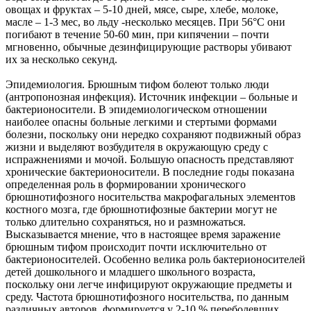
овощах и фруктах – 5-10 дней, мясе, сыре, хлебе, молоке,
масле – 1-3 мес, во льду -несколько месяцев. При 56°С они
погибают в течение 50-60 мин, при кипячении – почти
мгновенно, обычные дезинфицирующие растворы убивают
их за несколько секунд.
Эпидемиология. Брюшным тифом болеют только люди
(антропонозная инфекция). Источник инфекции – больные и
бактерионосители. В эпидемиологическом отношении
наиболее опасны больные легкими и стертыми формами
болезни, поскольку они нередко сохраняют подвижный образ
жизни и выделяют возбудителя в окружающую среду с
испражнениями и мочой. Большую опасность представляют
хронические бактерионосители. В последние годы показана
определенная роль в формировании хронического
брюшнотифозного носительства макрофагальных элементов
костного мозга, где брюшнотифозные бактерии могут не
только длительно сохраняться, но и размножаться.
Высказывается мнение, что в настоящее время заражение
брюшным тифом происходит почти исключительно от
бактерионосителей. Особенно велика роль бактерионосителей
детей дошкольного и младшего школьного возраста,
поскольку они легче инфицируют окружающие предметы и
среду. Частота брюшнотифозного носительства, по данным
различных авторов, формируется у 2-10 % переболевших