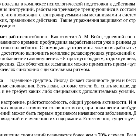
олезны в комплексе психологической подготовки к действиям в
ния инструкций, работы на тренажере тренирующийся в состоян
ьно, что происходит с контролируемыми им механизмами и сист
тких, правильных действиях. Такие упражнения защищают от стр
итуацию.
ает работоспособность. Как отметил А. М. Вейн, «дневной сон 
заданного времени пробуждения вырабатывается уже в раннем де
о или волшебного. С помощью аутотренинга можно выработать ус
достаточно выполнить комплекс релаксирующих упражнений с 
зно добавление самовнушения: «Я проснусь бодрым, отдохнувшим,
роения. Для облегчения засыпания можно применить прием «ауто
 качелях синхронно с дыхательным ритмом.
а — идеальное средство. Иногда бывает сонливость днем и бесс
ые сновидения. Есть люди, которые хотели бы спать меньше, др
а и не требует каких-либо специальных дополнительных усилий.
настроение, работоспособность, общий уровень активности. И н
ских видов активности головного мозга, при повышении возбуд
дений может быть первым признаком начавшегося заболевания.
новидений и изменению их содержания. Естественно, существуе
нушение сновидений реализуется более чем в 70% случаев. Реа