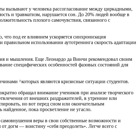
ы вызывают у человека рассогласование между циркадными,
ость и травматизм, нарушается сон. До 20% людей вообще в
олжительность плохого самочувствия, связанного с
, что под ее влиянием ускоряется синхронизация
и правильном использовании аутотренинга скорость адаптации
ания и мышления. Еще Леонардо да Винчи рекомендовал своим
ование специфических особенностей фазовых состояний для
чинами ^которых являются кризисные ситуации студентов.
нократно обращал внимание учеников при анализе творческого
отвлечения от внешних раздражителей, в утренние или
лировать, но вот перед сном или окончательным
ь найденное, пока просветление не угасло.
 самовнушения веры в свои собственные возможности и
от догм — воистину «себя преодолеть». Легче всего с