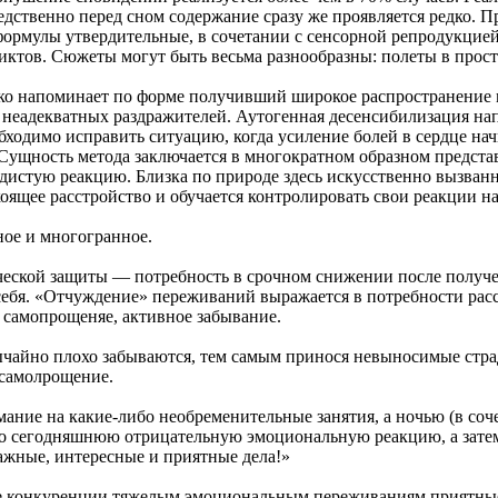
средственно перед сном содержание сразу же проявляется редко
ормулы утвердительные, в сочетании с сенсорной репродукцией
ктов. Сюжеты могут быть весьма разнообразны: полеты в прос
ько напоминает по форме получивший широкое распространение
неадекватных раздражителей. Аутогенная десенсибилизация нап
бходимо исправить ситуацию, когда усиление болей в сердце н
 Сущность метода заключается в многократном образном предста
тую реакцию. Близка по природе здесь искусственно вызванная
ящее расстройство и обучается контролировать свои реакции на
ое и многогранное.
ческой защиты — потребность в срочном снижении после получе
себя. «Отчуждение» переживаний выражается в потребности расс
, самопрощеняе, активное забывание.
йно плохо забываются, тем самым принося невыносимые страдан
 самолрощение.
мание на какие-либо необременительные занятия, а ночью (в с
ало сегодняшнюю отрицательную эмоциональную реакцию, а затем 
ажные, интересные и приятные дела!»
тве конкуренции тяжелым эмоциональным переживаниям приятны