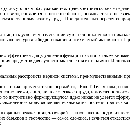
круглосуточным обслуживанием, трансконтинентальные перелет
 правило, снижается работоспособность, повышается заболеваем
ться к сменному режиму труда. При длительных перелетах прод
аптации к условиям измененной суточной цикличности показало
повышение уровня бодрствования и психической активности. Пр
бенно эффективен для улучшения функций памяти, а также вним
тания предметов для лучшего закрепления их в памяти. Использ
о.
нальных расстройств нервной системы, преимущественными при
нинг также применяется не первый год. Еще Г. Гельмгольц неод
ршенно неожиданно, но после тяжкого труда, в момент полного 
ую-то интуитивно формирующуюся идею никак не удается сформу
законченном виде, заставляет вскакивать с постели и записыват
 «заданная релаксация», то второй — «повышение под влиянием
 барьеров в творчестве — самое сложное, научиться отказаться 
.