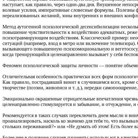
наступает, как правило, через один-два дня. Внушенное непо
волевые усилия, императивные словесные формулы. Полезны ф
нереализованных желаний, зоны внутренних и внешних конфли
Метод аутогенной психологической десенсибилизации нескол
повышение чувствительности к воздействию адекватных, реже 
психотравмирующим воз­действиям. Классический пример: нео
ситуаций (например, вход в метро или включение телевизора).
вызывающего повышенную психоэмо­циональную и вегетососудис
когда тренирующийся целенаправленно вызывает у себя беспоко
Феномен психологической защиты личности — понятие объемн
Отличительная особенность практически всех форм психологи
Как правило, пострадавший винит в случившемся всех, кроме 
творчестве (поэзии, живописи и т. д.), нередки самопоощрение
Эмоционально окрашенные отрицательные впечатления чрезвыча
целенаправленно стимулируется и забывание, и отчуждение, и
Рекомендуется в таких случаях переключить днем мысли и вни
проанализировать, насколь ко значимо для тебя то, что вызыв
стольких переживаний?» или «Не думать об этом! Есть более в
Более чем в половине случаев пациенты использу ют в качес