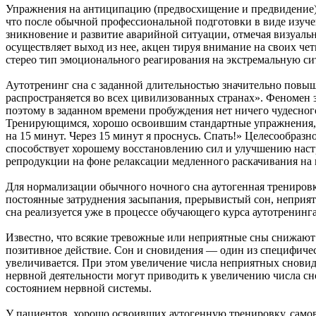
Упражнения на антиципацию (предвосхищение и предвидение) п
что после обычной профессиональной подготовки в виде изуче
зникновение и развитие аварийной ситуации, отмечая визуал
осуществляет выход из нее, акцен тируя внимание на своих че
стерео тип эмоционального реагирования на экстремальную с
Аутотренинг сна с заданной длительностью значительно повыш
распространяется во всех цивилизованных странах». Феномен 
поэтому в заданном времени пробуждения нет ничего чудесног
Тренирующимся, хорошо освоившим стандартные упражнения, 
на 15 минут. Через 15 минут я проснусь. Спать!» Целесообра
способствует хорошему восстановлению сил и улучшению наст
репродукции на фоне релаксации медленного раскачивания на
Для нормализации обычного ночного сна аутогенная тренировк
постоянные затруднения засыпания, прерывистый сон, неприятн
сна реализуется уже в процессе обучающего курса аутотренинг
Известно, что всякие тревожные или неприятные сны снижают 
позитивное действие. Сон и сновидения — один из специфиче
увеличивается. При этом увеличение числа неприятных снови
нервной деятельности могут приводить к увеличению числа с
состоянием нервной системы.
У пациентов, хорошо освоивших аутогенную тренировку, самов