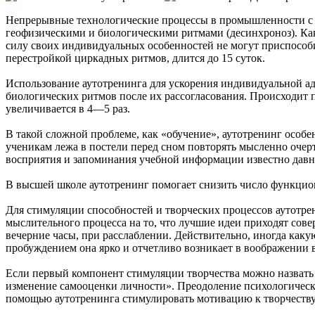
Непрерывные технологические процессы в промышленности с 
геофизическими и биологическими ритмами (десинхроноз). Как
силу своих индивидуальных особенностей не могут приспособи
перестройкой циркадных ритмов, длится до 15 суток.
Использование аутотренинга для ускорения индивидуальной ад
биологических ритмов после их рассогласования. Происходит 
увеличивается в 4—5 раз.
В такой сложной проблеме, как «обучение», аутотренинг осо
ученикам лежа в постели перед сном повторять мысленно очер
восприятия и запоминания учебной информации известно давн
В высшей школе аутотренинг помогает снизить число функцио
Для стимуляции способностей и творческих процессов аутотре
мыслительного процесса на то, что лучшие идеи приходят сове
вечерние часы, при расслаблении. Действительно, иногда как
пробуждением она ярко и отчетливо возникает в воображении в 
Если первый компонент стимуляции творчества можно назвать
изменение самооценки личности». Преодоление психологических
помощью аутотренинга стимулировать мотивацию к творчеству