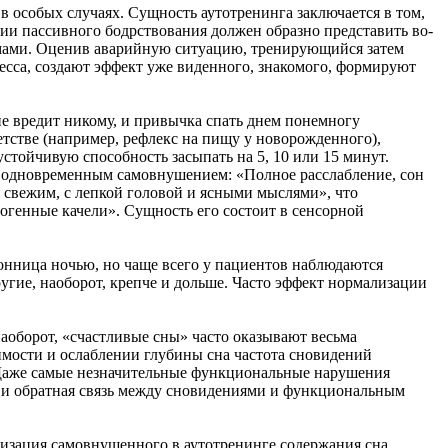
 особых случаях. Сущность аутотренинга заключается в том,
ии пассивного бодрствования должен образно представить во­
емами. Оценив аварийную ситуацию, тренирующийся затем
есса, создают эффект уже виденного, знакомого, формируют
не вредит никому, и привычка спать днем понемногу
тстве (например, рефлекс на пищу у новорожденного),
тойчивую способность засыпать на 5, 10 или 15 минут.
одновременным самовнушением: «Полное расслабление, сон
 свежим, с лепкой головой и ясными мыслями», что
генные качели». Сущность его состоит в сенсорной
онница ночью, но чаще всего у пациентов наблюдаются
угие, наоборот, крепче и дольше. Часто эффект нормализации
аоборот, «счастливые сны» часто оказывают весьма
имости и ослаблении глубины сна частота сновидений
 Даже самые незначительные функциональные нарушения
т и обратная связь между сновидениями и функциональным
лизация самовнушенного в аутотренинге содержания сна