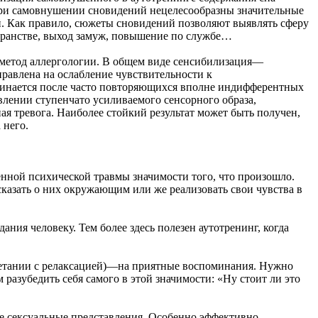
. При самовнушении сновидений нецелесообразны значительные
. Как правило, сюжеты сновидений позволяют выявлять сферу
транстве, выход замуж, повышение по службе…
 метод аллергологии. В общем виде сенсибилизация—
равлена на ослабление чувствительности к
ачинается после часто повторяющихся вполне индифферентных
влении ступенчато усиливаемого сенсорного образа,
 тревога. Наиболее стойкий результат может быть получен,
 него.
нной психической травмы значимости того, что произошло.
казать о них окружающим или же реализовать свои чувства в
ия человеку. Тем более здесь полезен аутотренинг, когда
очетании с релаксацией)—на приятные воспоминания. Нужно
разубедить себя самого в этой значимости: «Ну стоит ли это
е сексуальные представления. Особенно эффективно