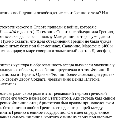
ление своей души и освобождение ее от бренного тела? Или
ократического в Спарте привели к войне, которая с
1 — 404 г. до н. э.). Гегемония Спарты не объединила Грецию,
и все складывалось в пользу Македонии, которая уже давно
. Нужно сказать, что идея объединения Греции не была чужда
знаменитых боях при Фермопилах, Саламине, Марафоне (480 и
донского царя; о мире говорил и знаменитый оратор Демосфен,
ческая культура и образованность всегда вызывали уважение у
ольшую ее область, и особенно преуспевал в этом Филипп II
и, а потом и Персии. Однако Филипп более сложная фигура, так
, к своему двору Сократа, чрез­вычайно ценил Платона.
истотеля.
орые сыграли свою роль в этот решающий период греческой
ратуре его часто называют Стагиритом). Аристотель был сыном
царения Филиппа отец Аристотеля был врачом при македонском
ь безгранично любил Грецию, страдал от распрей между
динить Грецию в единое государство. Он имел определенное
данная смерть Филиппа, убитого одним из своих придворных,