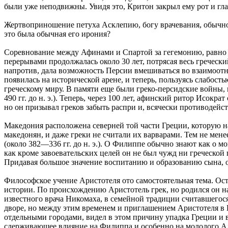
были уже неподвижны. Увидя это, Критон закрыл ему рот и гла
Жертвоприношение петуха Асклепию, богу врачевания, обычно 
это была обычная его ирония?
Соревнование между Афинами и Спартой за гегемонию, равно к
перерывами продолжалась около 30 лет, потрясая весь греческ
напротив, дала возможность Персии вмешиваться во взаимоотн
появилась на исторической арене, и теперь, пользуясь слабост
греческому миру. В памяти еще были греко-персидские войны,
490 гг. до н. э.). Теперь, через 100 лет, афинский ритор Исок
но он призывал греков забыть распри и, всячески противодейс
Македония расположена северней той части Греции, которую на
македонян, и даже греки не считали их варварами. Тем не мене
(около 382—336 гг. до н. э.). О Филиппе обычно знают как о 
как кроме завоевательских целей он не был чужд ни греческой 
Придавая большое значение воспитанию и образованию сына, о
Философское учение Аристотеля ото самостоятельная тема. Ос
истории. По происхождению Аристотель грек, но родился он н
известного врача Никомаха, в семейной традиции считавшего
дворе, но между этим временем и приглашением Аристотеля в
отдельными городами, видел в этом причину упадка Греции и 
сдерживающее влияние на Филиппа и особенно на молодого Але