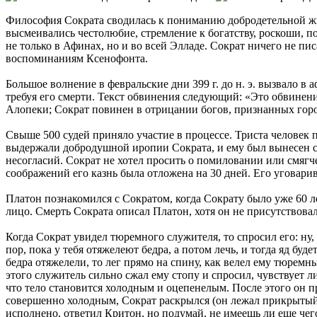
Философия Сократа сводилась к пониманию добродетельной жи
высмеивались честолюбие, стремление к богатству, роскоши, 
не только в Афинах, но и во всей Элладе. Сократ ничего не пис
воспоминаниям Ксенофонта.
Большое волнение в февральские дни 399 г. до н. э. вызвало 
требуя его смерти. Текст обвинения следующий: «Это обвинени
Алопеки; Сократ повинен в отрицании богов, признанных горо
Свыше 500 судей приняло участие в процессе. Триста человек 
выдержали добродушной иропии Сократа, и ему был вынесен с
несогласий. Сократ не хотел просить о помиловании или смягче
соображений его казнь была отложена на 30 дней. Его уговарив
Платон познакомился с Сократом, когда Сократу было уже 60 л
лицо. Смерть Сократа описал Платон, хотя он не присутствовал
Когда Сократ увидел тюремного служителя, то спросил его: ну, 
пор, пока у тебя отяжелеют бедра, а потом лечь, и тогда яд бу
бедра отяжелели, то лег прямо на спину, как велел ему тюремн
этого служитель сильно сжал ему стопу и спросил, чувствует ли
что тело становится холодным и оцепенелым. После этого он при
совершенно холодным, Сократ раскрылся (он лежал прикрытый)
исполнено, ответил Критон, но подумай, не имеешь ли еще чего-