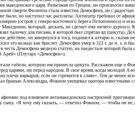
отив македонского царя. Разъезжая по Греции, он произносил з
данной смерти Филиппа стала известна Демосфену, он с радость
е было, но наступил час расплаты: Антипатр требовал от афинян
лаврию (остров у северо-восточного берега Пелопоннеса) и иск
Македонии, который, дескать, не сделает ему ничего дурного. К
 взял палочку для письма, в которой был спрятан яд (цикута). Д
ое действие, он завернулся в тогу, подошел к алтарю и, сказав н
сил это кольцо как браслет. Демосфеи умер в 322 г. до н. э. и б
в честь Демосфена медную статую, на пьедестале которой была 
ий Арей» (Плутарх «Демосфен»).
али гибели, которую им принесла цикута. Расскажем еще о Фокж
ред царями, ни перед народом. В свое время, когда молодой Але
 на плечи варваров, если он стремится к славе». Тем де менее 
пал бранью Александра, Фокион увещевал оратора известными с
и афиняне под влиянием антимакедонских настроений приговарив
ему сыну. «Я хочу ему сказать, — ответил Фокион, — чтобы он н