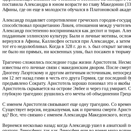
поставила Александра в юном возрасте во главу Македонии (336
Афины, где он еще в молодости обучался в Платоновской акад
Александр подавляет сопротивление греческих городов-государ
способствовал процветанию Ликея, отношения между учителем 
Александр постепенно воспринимался как деспот и тиран. Але
подданным эллинскую культуру. Были и личные мотивы, ослож
вернулся в Афины, Каллисфен остался при Александре, а затем
тот его недолюбливал. Когда в 328 г. до н. э. был открыт заг
не было ни прямых, ни косвенных улик, был посажен в тюрьму 
Трагично сложились последние годы жизни Аристотеля. Несмот
известны его личные связи с македонским двором. После смер
Диогену Лаэртскому и другим античным источникам, непосред
им 12 лет назад гимн в честь его друга Гермия, где последний 
предъявлено Сократу. Аристотель хорошо понимал это и якобы 
Аристотель скрывается на острове Эвбее и через год умирает. 
глубокую трагедию: рушились его мечты об объединении Греци
С именем Аристотеля связывают еще одну трагедию. Со времен
Существует версия, недоказуемая, как и причина смерти Арис
яд? Все, что связано с именем Александра Македонского, всегд
Вернемся несколько назад: когда Александр ушел в азиатский
оратору Демосфену, так как Демосфен еще во время мира всяч