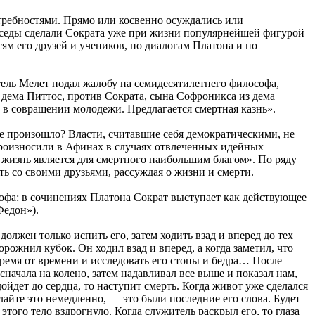
ребностями. Прямо или косвенно осуждались или
беседы сделали Сократа уже при жизни популярнейшей фигурой
сям его друзей и учеников, по диалогам Платона и по
тель Мелет подал жалобу на семидесятилетнего философа,
 дема Питтос, против Сократа, сына Софроникса из дема
 в совращении молодежи. Предлагается смертная казнь».
же произошло? Власти, считавшие себя демократическими, не
произносили в Афинах в случаях отвлеченных идейных
я жизнь является для смертного наибольшим благом». По ряду
ть со своими друзьями, рассуждая о жизни и смерти.
ософа: в сочинениях Платона Сократ выступает как действующее
Федон»).
должен только испить его, затем ходить взад и вперед до тех
орожнил кубок. Он ходил взад и вперед, а когда заметил, что
 время от времени и исследовать его стопы и бедра… После
сначала на колено, затем надавливал все выше и показал нам,
дойдет до сердца, то наступит смерть. Когда живот уже сделался
айте это немедленно, — это были последние его слова. Будет
этого тело вздрогнуло. Когда служитель раскрыл его, то глаза