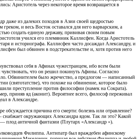
шлись: Аристотель через некоторое время возвращается в
ндр даже из далеких походов в Азии своей щедростью
реком, и весь Восток оставался для него варварским, а
астью создать единую державу, прививая своим повым
истотеля учился его племянник Каллисфен. Когда Аристотель
етаря и историографа. Каллисфен часто досаждал Александру, и
ллисфен был обвинен в подстрекательстве и, хотя против него
чувствовал себя в Афинах чужестранцем, ибо всем были
я чувствовать, что он решил покинуть Афины. Согласно
ело. Обвинителем было жречество, а предлогом — написанный
тии (святотатстве), что похоже на обвинение, которое было
ершили преступление против философии (намек на Сократа).
мер, приняв яд (аконит). Вероятнее всего, философ переживал
еал в Александре.
е обсуждается причина его смерти: болезнь или отравление?
— снабжает окружающих Александра ядом. Так ли это? Какой
, — плод античной фантазии (Плутарх «Александр »).
 полководцев Филиппа. Антипатр был враждебен афинскому
 подчинения Македонии, порицая все действия Филиппа и любой