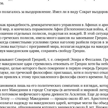
за.
полагалось за выздоровление. Имел ли в виду Сократ выздоров
ак враждебность демократического управления в Афинах и арист
ий мир, и кончилась поражением Афин (Пелопоннесская война, 43
ошения отдельных полисов, подкупая их вождей. В этой ситуаци
ью греческих полисов, имела много шансов на завоевание Греции
 когда совместными усилиями греки наголову разбили персов в 
рат снова выступал с программой мира, возлагая надежды на маке
твуя македонским царям, сохранять свободу Греции.
зывают Северной Грецией, т. е. северней Эпира и Фессалии. Гре
е македонские цари стремились отвоевать от Греции хотя бы неб
монархе, целью которого было покорение в первую очередь Греци
пауке, ни греческой философии: приглашал, хотя и получил отказ
н привлек к этому прославленного философа своего времени Ар
тановимся лишь на его политических симпатиях и взглядах, кот
а юге Македонии в городе Стагиры (в античной и мировой лите
ся потомком мифического врача древности Асклепия. Еще до во
 Пеллу — столицу Македонии — прошло около 40 лет. Аристотел
возлагал надежду на македонских царей, которые могли бы объе
ксандра, образованием которого занимался около 8 лет. Неожи