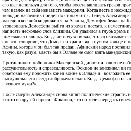
его шаг используя для того, чтобы восстанавливать греков пр
чем навлек на себя ненависть македонян. Когда весть о неожи
молодой наследник пойдет по стопам отца. Теперь Александра н
македонское войско движется на Афины, Демосфен бежал на Ка
уговаривать Демосфена выйти из храма и поехать к наместнику 
написать несколько слов близким. Он удалился в глубь храма и
пожевывал палочку. Когда он почувствовал, что яд оказывает св
смерти: говорили, что Демосфен хранил яд в пустом кольце и но
Афины, которым он был так предан. Афинский народ поставил 
такую, как разум, власть бы в Элладе не смог взять македонск
Противники и поборники Македонской династии равно не избег
рассудительность и справедливость. Фокион не заискивал ни пе
советовал ему положить конец войне в Элладе и «возложить ее
выслушивал его всегда доброжелательно. Когда Демосфен осы
грозного мужа?».
После смерти Александра снова кипят политические страсти, 
кто-то из друзей спросил Фокиона, что он хочет передать сво