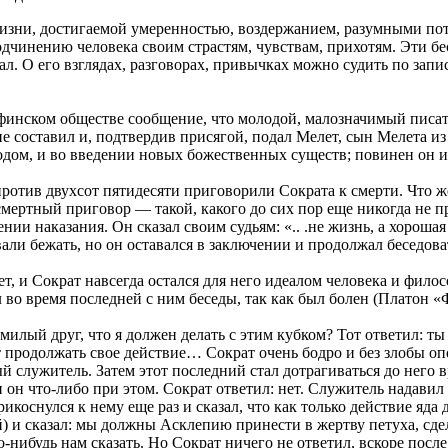
зни, достигаемой умеренностью, воздержанием, разумными пот
подчинению человека своим страстям, чувствам, прихотям. Эти 
ал. О его взглядах, разговорах, привычках можно судить по запи
в афинском обществе сообщение, что молодой, малозначимый писа
е составил и, подтвердив присягой, подал Мелет, сын Мелета из
дом, и во введении новых божественных существ; повинен он и
против двухсот пятидесяти приговорили Сократа к смерти. Что 
мертный приговор — такой, какого до сих пор еще никогда не 
нии наказания. Он сказал своим судьям: «.. .не жизнь, а хороша
али бежать, но он оставался в заключении и продолжал беседова
ет, и Сократ навсегда остался для него идеалом человека и фил
 во время последней с ним беседы, так как был болен (Платон «
милый друг, что я должен делать с этим кубком? Тот ответил: ты 
дет продолжать свое действие… Сократ очень бодро и без злобы оп
ый служитель. Затем этот последний стал дотрагиваться до него
 он что-либо при этом. Сократ ответил: нет. Служитель надавил 
коснулся к нему еще раз и сказал, что как только действие яда 
 и сказал: мы должны Асклепию принести в жертву петуха, сдел
нибудь нам сказать. Но Сократ ничего не ответил, вскоре после 