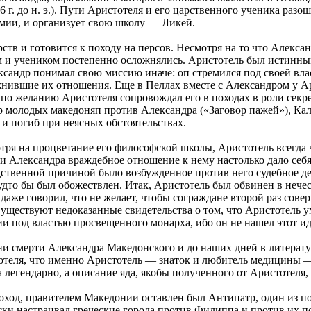
 г. до н. э.). Пути Аристотеля и его царственного ученика разо
емии, и организует свою школу — Ликей.
ств и готовится к походу на персов. Несмотря на то что Алекса
и учеником постепенно осложнялись. Аристотель был истинным г
ксандр понимал свою миссию иначе: оп стремился под своей вл
нившие их отношения. Еще в Пеллах вместе с Александром у Ар
 по желанию Аристотеля сопровождал его в походах в роли секр
овор молодых македоняп против Александра («Заговор пажей»), Ка
и погиб при неясных обстоятельствах.
ря на процветание его философской школы, Аристотель всегда 
ти Александра враждебное отношение к нему настолько дало себ
ственной причиной было возбужденное против него судебное д
будто бы был обожествлен. Итак, Аристотель был обвинен в нечес
даже говорил, что не желает, чтобы сограждане второй раз сов
Существуют недоказанные свидетельства о том, что Аристотель у
и под властью просвещенного монарха, ибо он не нашел этот ид
и смерти Александра Македонского и до наших дней в литератур
тотеля, что именно Аристотель — знаток и любитель медицины 
а легендарно, а описание яда, якобы полученного от Аристотеля
 поход, правителем Македонии оставлен был Антипатр, один из
ески настраивал греческие города против Филиппа и против их