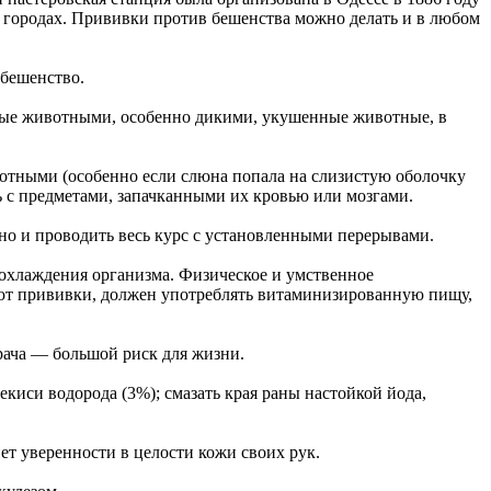
 городах. Прививки против бешенства можно делать и в любом
бешенство.
ные животными, особенно дикими, укушенные животные, в
отными (особенно если слюна попала на слизистую оболочку
ь с предметами, запачканными их кровью или мозгами.
нно и проводить весь курс с установленными перерывами.
 охлаждения организма. Физическое и умственное
ают прививки, должен употреблять витаминизированную пищу,
врача — большой риск для жизни.
киси водорода (3%); смазать края раны настойкой йода,
т уверенности в целости кожи своих рук.