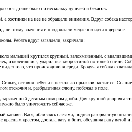
ого в ягдташе было по нескольку дупелей и бекасов.
, а охотники на нее не обращали внимания. Вдруг собака настор
идали этому значения и продолжали медленно идти к деревне.
колы. Ребята вдруг загалдели, закричали:
 около малышей крутился крупный, взлохмаченный, с ввалившими
нек, изловчившись, ударил пса хворостиной по тощей спине. Со
е видел того, что происходило впереди. Бродячая собака схватил
в Сильву, оставил ребят и в несколько прыжков настиг ее. Спани
згом отскочил и, разбрызгивая слюну, побежал в поле.
 заряженный десятым номером дроби. Для крупной дворняга этог
о нужно было уничтожить сейчас же.
рай канавы. Вася, обливаясь слезами, поднял разорванную штани
 красным крестом, достала вату и бинт, обсушила рану ватой и 