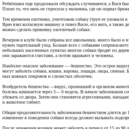
Ребятишки еще продолжали обсуждать случившееся, а Вася быст
Плохо то, что мать не спросила у мальчика, где он порвал брюк
Тем временем охотники, уничтожив собаку (труп ее уложили в
Врач взял колхозную машину и повез Васю, его мать, а также 
можно сделать прививку охотничьей собаке.
Вечером в клубе были собраны все школьники, много было и взр
нужен тщательный уход. Больше всех с собаками соприкасаются
небольших населенных пунктах многие собаки бродят по дерев
они заражаются глистами, а потом заражают и человека.
Наиболее опасное заболевание — бешенство. Это острое вирус
могут заболеть собаки, кошки, коровы, лошади, овцы, свиньи.
ных кожных покровов и слизистых оболочек.
Возбудитель бешенства —вирус, проникший в организм животн
болезнь начинается через 3— 6 недель. В начале заболевания с
убежать со двора. Затем они становятся агрессивными, нападаю
и животное гибнет.
Общая продолжительность заболевания бешенством длится до 14
изменение в поведении собаки всегда должно вызывать подозре
После заражения человек может заболеть в период от 15 до 90 