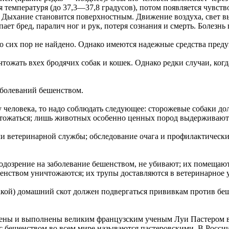
 температуря (до 37,3—37,8 градусов), потом появляется чувств
 Дыхание становится поверхностным. Движение воздуха, свет в
ает бред, паралич ног и рук, потеря сознания и смерть. Болезнь 
 до сих пор не найдено. Однако имеются надежные средства пре
тожать вхех бродячих собак и кошек. Однако редки случаи, когд
заболеваний бешенством.
 у человека, то надо соблюдать следующее: сторожевые собаки 
ожаться; лишь животных особенно ценных пород выдерживают в
и ветеринарной службы; обследование очага и профилактически
озрение на заболевание бешенством, не убивают; их помещают
енством уничтожаются; их трупы доставляются в ветеринарное 
ой) домашний скот должен подвергаться прививкам против беше
ены и выполнены великим французским ученым Луи Пастером в 
 с бешенством во всем мире называются пастеровскими. В России