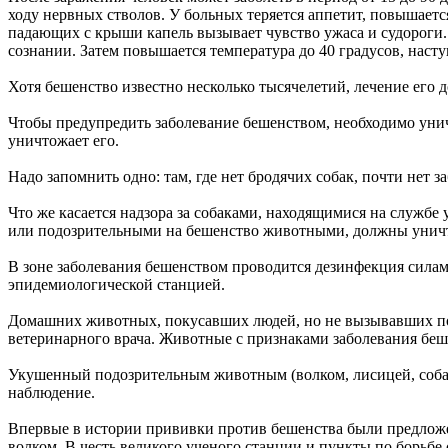
ходу нервных стволов. У больных теряется аппетит, повышается
падающих с крыши капель вызывает чувство ужаса и судороги.
сознании. Затем повышается температура до 40 градусов, наступ
Хотя бешенство известно несколько тысячелетий, лечение его
Чтобы предупредить заболевание бешенством, необходимо унич
уничтожает его.
Надо запомнить одно: там, где нет бродячих собак, почти нет 
Что же касается надзора за собаками, находящимися на службе
или подозрительными на бешенство животными, должны уничт
В зоне заболевания бешенством проводится дезинфекция силам
эпидемиологической станцией.
Домашних животных, покусавших людей, но не вызывавших под
ветеринарного врача. Животные с признаками заболевания беш
Укушенный подозрительным животным (волком, лисицей, собак
наблюдение.
Впервые в истории прививки против бешенства были предлож
волком. В честь великого ученого станции и пункты по борьбе