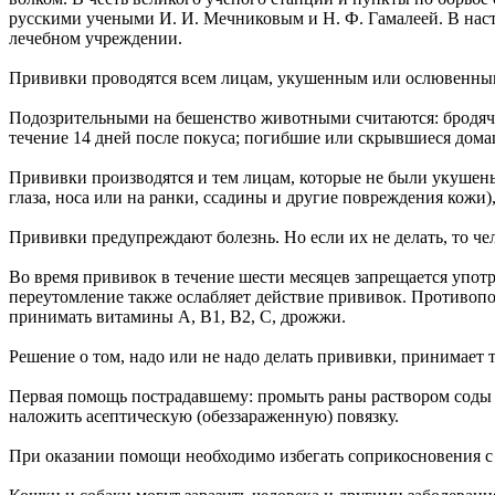
русскими учеными И. И. Мечниковым и Н. Ф. Гамалеей. В наст
лечебном учреждении.
Прививки проводятся всем лицам, укушенным или ослювенным
Подозрительными на бешенство животными считаются: бродячи
течение 14 дней после покуса; погибшие или скрывшиеся дом
Прививки производятся и тем лицам, которые не были укушен
глаза, носа или на ранки, ссадины и другие повреждения кожи
Прививки предупреждают болезнь. Но если их не делать, то ч
Во время прививок в течение шести месяцев запрещается упот
переутомление также ослабляет действие прививок. Противопо
принимать витамины А, В1, В2, С, дрожжи.
Решение о том, надо или не надо делать прививки, принимает 
Первая помощь пострадавшему: промыть раны раствором соды (2
наложить асептическую (обеззараженную) повязку.
При оказании помощи необходимо избегать соприкосновения с 