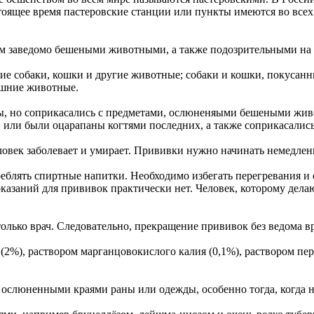
оящее время пастеровские станции или пункты имеются во всех
 заведомо бешеными животными, а также подозрительными на 
е собаки, кошки и другие животные; собаки и кошки, покусан
ашние животные.
ы, но соприкасались с предметами, ослюненяыми бешеными жив
), или были оцарапаны когтями последних, а также соприкасалис
еловек заболевает и умирает. Прививки нужно начинать немедле
реблять спиртные напитки. Необходимо избегать перегревания и
казаний для прививок практически нет. Человек, которому дел
только врач. Следовательно, прекращение прививок без ведома 
%), раствором марганцовокислого калия (0,1%), раствором пере
ослюненными краями раны или одежды, особенно тогда, когда не