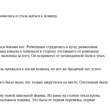
ожилась и стала жаться к хозяину.
ся боками пес. Ребятишки сгрудились в кучу, размахивая
бака взвыла и побежала в сторону отставшего от компании
а мальчика за ногу. Он вскрикнул от неожиданной боля и упал,
ель прижался к ногам хозяина, но все же бродячий пес успел
о было мало; пес только закрутился на месте. Охотникам было
ну новой школьной формы. Из раны на голени текла кровь.
наложила повязку. Это была ее первая перевязка, первая