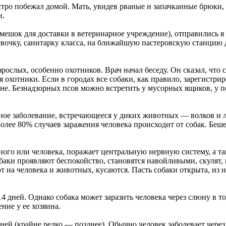
ро побежал домой. Мать, увидев рваные и запачканные брюки, п
и.
 мешок для доставки в ветеринарное учреждение), отправились в
девочку, санитарку класса, на ближайшую пастеровскую станцию 
ослых, особенно охотников. Врач начал беседу. Он сказал, что 
 охотники. Если в городах все собаки, как правило, зарегистри
не. Безнадзорных псов можно встретить у мусорных ящиков, у 
ное заболевание, встречающееся у диких животных — волков и 
 Более 80% случаев заражения человека происходит от собак. Бе
ого или человека, поражает центральную нервную систему, а т
обаки проявляют беспокойство, становятся навойливыми, скулят, 
т на человека и животных, кусаются. Пасть собаки открыта, из н
 дней. Однако собака может заразить человека через слюну в то
ние у ее хозяина.
дней (крайне редко — позднее). Обычно человек заболевает через