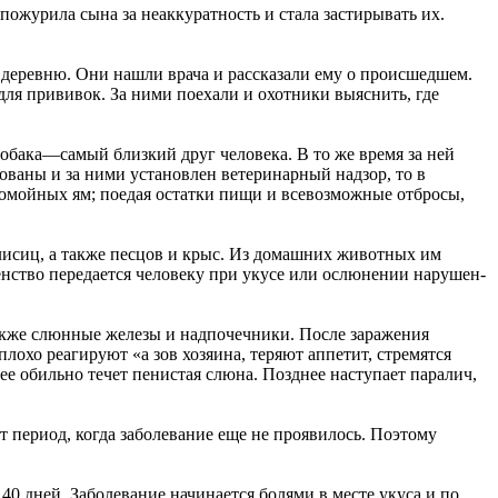
ожурила сына за неаккуратность и стала застирывать их.
 деревню. Они нашли врача и рассказали ему о происшедшем.
для прививок. За ними поехали и охотники выяснить, где
собака—самый близкий друг человека. В то же время за ней
рованы и за ними установлен ветеринарный надзор, то в
помойных ям; поедая остатки пищи и всевозможные отбросы,
лисиц, а также песцов и крыс. Из домашних животных им
шенство передается человеку при укусе или ослюнении нарушен­
акже слюнные железы и надпочечники. После заражения
плохо реагируют «а зов хозяина, теряют аппетит, стремятся
ее обильно течет пенистая слюна. Позднее наступает паралич,
т период, когда заболевание еще не проявилось. Поэтому
 40 дней. Заболевание начинается болями в месте укуса и по