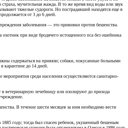
о страха, мучительная жажда. В то же время вид воды или звук
ызывают тяжелые судороги. Но пострадавший находятся еще в
продолжается от 3 до 6 дней.
дупреждения заболевания — это прививки против бешенства.
а охотник при виде бродячего истощенного пса без ошейника
должны содержаться на привязи; собаки, покусанные больными
 карантине до 14 дней.
е мероприятия среди населения осуществляются санитарно-
 в ветеринарную лечебницу или изолируют до прихода
учреждение.
нства. В течение шести месяцев за ним необходимо вести
1885 году; тогда был спасен ребенок, укушенный бешеным
 пастеровская станция была организована в Одессе в 1886 году