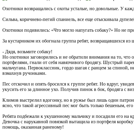
Охотники возвращались с охоты усталые, но довольные. У кажд
Сильва, коричнево-пегий спаниель, все еще отыскивала дупелей
Охотники подивились: «Что могло напугать собаку?» Но не пр
За кустарником их обогнала группа ребят, возвращавшихся из ш
- Дядя, возьмите собаку!
Но охотники заговорились и не обратили внимания на то, что
портфелями, гнали от себя навязчивого бродягу. Шустрый паре
мальчугана. Первоклассник, гордо шагая с ранцем за спиной, н
взмахнув ручонками.
Пес отскочил и опять бросился к группе ребят. Но вдруг, увиде
укусить его за длинное ухо. Получив пинок в бок, бродяга с ви
Климов выстрелил вдогонку, но в ружье был лишь один патрон,
ясно, что такой агрессивный пес мог быть только бешеным, ег
Ребята подбежали к укушенному мальчику и посадили его на к
Девочка с нарукавной повязкой вытащила из портфеля коробку с
помощь, оказанная раненому!