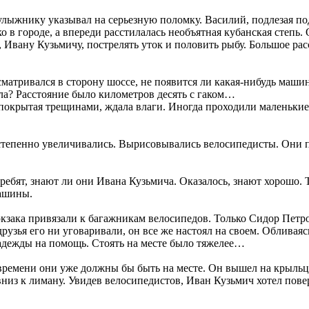
улыжнику указывал на серьезную поломку. Василий, подлезая п
о в городе, а впереди расстилалась необъятная кубанская степь
 Ивану Кузьмичу, пострелять уток и половить рыбу. Большое рас
атривался в сторону шоссе, не появится ли какая-нибудь машин
ела? Расстояние было километров десять с гаком…
 покрытая трещинами, ждала влаги. Иногда проходили маленькие
степенно увеличивались. Вырисовывались велосипедисты. Они п
ребят, знают ли они Ивана Кузьмича. Оказалось, знают хорошо. 
машины.
зака привязали к багажникам велосипедов. Только Сидор Петров
друзья его ни уговаривали, он все же настоял на своем. Обливая
надежды на помощь. Стоять на месте было тяжелее…
ремени они уже должны бы быть на месте. Он вышел на крыльцо
из к лиману. Увидев велосипедистов, Иван Кузьмич хотел поверн