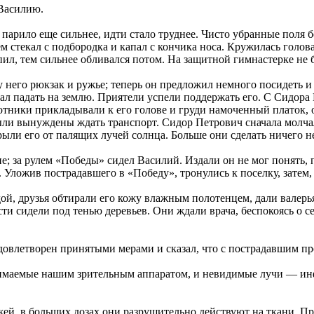
 Василию.
парило еще сильнее, идти стало труднее. Чисто убранные поля б
м стекал с подбородка и капал с кончика носа. Кружилась голов
ил, тем сильнее обливался потом. На защитной гимнастерке не б
у него рюкзак и ружье; теперь он предложил немного посидеть 
тал падать на землю. Приятели успели поддержать его. С Сидора
тники прикладывали к его голове и груди намоченный платок, о
ли вынуждены ждать транспорт. Сидор Петрович сначала молчал,
ыли его от палящих лучей солнца. Больше они сделать ничего н
; за рулем «Победы» сидел Василий. Издали он не мог понять, п
Уложив пострадавшего в «Победу», тронулись к поселку, затем, 
й, друзья обтирали его кожу влажным полотенцем, дали валерья
ости сидели под тенью деревьев. Они ждали врача, беспокоясь о
довлетворен принятыми мерами и сказал, что с пострадавшим пр
нимаемые нашим зрительным аппаратом, и невидимые лучи — ин
ей, в больших дозах они разрушительно действуют на ткани. П