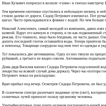
Иван Кузьмич попросил в колхозе «газик» и гюехал навстречу
Тем временем охотники спустились в небольшую низину, в ней 
стояли далеко от дороги. Сидор Петрович изнемогал. Пот ручье
шагал. Часто прикладывался к фляжке с водой. Но чем больше п
Николай Алексеевич, самый молодой из компании, давно взял 
шляпой. Вдруг его качнуло в сторону, и он как подкошенный с
рюкзак. Его тошнило, лицо было бледным, он часто дышал. Охо
допить последний глоток оставшейся воды. Теперь приятели бы
и невпопад. Товарищи соорудили над ним тент из одежды и укр
Тут показались две автомашины. Одну из них тянули на прицепе
рубашкой, а третьего не видно совсем. Автомашины подъехали. 
Дома дядя Василия напоил Сидора Петровича подсоленной водо
лекарства на всякий случай дома держал). Через час-полтора г
Петрович лежал на раскладушке.
Врач прибыл под вечер. Осмотрев Сидора Петровича, он был у
В солнечном спектре различают видимые лучи (свет), воспри
солнечных лучей приносит пользу организму человека.
Ультрафиолетовые лучи почти целиком поглощаются нашей кож