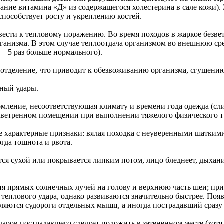
вание витамина «Д» из содержащегося холестерина в сале кожи).
пособствует росту и укреплению костей.
сти к тепловому поражению. Во время походов в жаркое безветре
ганизма. В этом случае теплоотдача организмом во внешнюю сре
4—5 раз больше нормального).
тоотделение, что приводит к обезвоживанию организма, сгущени
ный удары.
мление, несоответствующая климату и времени года одежда (сл
роветренном помещении при выполнении тяжелого физического т
е характерные признаки: вялая походка с неуверенными шаткими
гда тошнота и рвота.
ется сухой или покрывается липким потом, лицо бледнеет, дыха
вия прямых солнечных лучей на голову и верхнюю часть шеи; при
еплового удара, однако развиваются значительно быстрее. Появл
вляются судороги отдельных мышц, а иногда пострадавший сразу 
ров пострадавшего следует положить в затененном месте (хотя 