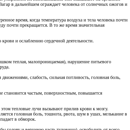
 Загар в дальнейшем ограждает человека от солнечных ожогов и
нное время, когда температура воздуха и тела человека почти
ду почти прекращается. В то же время значительная
ю крови и ослаблению сердечной деятельности.
ишком теплая, малопроницаемая), нарушение питьевого
руда.
 движениями, слабость, сильная потливость, головная боль,
ние становится частым, поверхностным, повышается
 этом тепловые лучи вызывают прилив крови к мозгу.
яется головная боль, тошнота, рвота, шум в ушах, мелькание в
падает в обморок.
бы голову и верхнюю часть туловища), освободить от всего