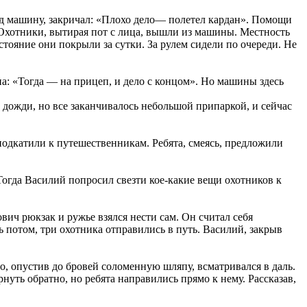
од машину, закричал: «Плохо дело— полетел кардан». Помощи
. Охотники, вытирая пот с лица, вышли из машины. Местность
стояние они покрыли за сутки. За рулем сидели по очереди. Не
а: «Тогда — на прицеп, и дело с концом». Но машины здесь
 дожди, но все заканчивалось небольшой припаркой, и сейчас
одкатили к путешественникам. Ребята, смеясь, предложили
Тогда Василий попросил свезти кое-какие вещи охотников к
ич рюкзак и ружье взялся нести сам. Он считал себя
сь потом, три охотника отправились в путь. Василий, закрыв
, опустив до бровей соломенную шляпу, всматривался в даль.
уть обратно, но ребята направились прямо к нему. Рассказав,