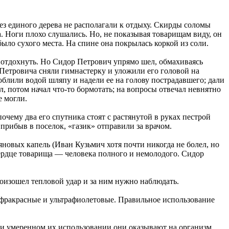
ез единого дерева не располагали к отдыху. Скирды соломы
а. Ноги плохо слушались. Но, не показывая товарищам виду, он
ыло сухого места. На спине она покрылась коркой из соли.
и отдохнуть. Но Сидор Петрович упрямо шел, обмахиваясь
 Петровича сняли гимнастерку и уложили его головой на
блили водой шляпу и надели ее на голову пострадавшего; дали
 потом начал что-то бормотать; на вопросы отвечал невнятно
е могли.
очему два его спутника стоят с растянутой в руках пестрой
прибыв в поселок, «газик» отправили за врачом.
новых капель (Иван Кузьмич хотя почти никогда не болел, но
 сердце товарища — человека полного и немолодого. Сидор
оизошел тепловой удар и за ним нужно наблюдать.
фракрасные и ультрафиолетовые. Правильное использование
ри умеренном их использовании они оказывают на организм