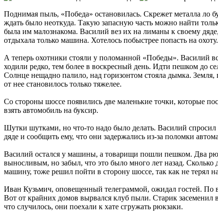
Поднимая пыль, «Победа» остановилась. Скрежет металла ло б
ждать было неоткуда. Такую запасную часть можно найти тольк
была им малознакома. Василий вез их на лиманы к своему дяде,
отдыхала только машина. Хотелось побыстрее попасть на охоту.
А теперь охотники стояли у поломанной «Победы». Василий всм
ходили редко, тем более в воскресный день. Идти пешком до с
Солнце нещадно палило, над горизонтом стояла дымка. Земля,
от нее становилось только тяжелее.
Со стороны шоссе появились две маленькие точки, которые по
взять автомобиль на буксир.
Шутки шутками, но что-то надо было делать. Василий спросил 
дяде и сообщить ему, что они задержались из-за поломки авто
Василий остался у машины, а товарищи пошли пешком. Два рюк
выносливым, но забыл, что это было много лет назад. Сколько 
машину, тоже решил пойти в сторону шоссе, так как не терял 
Иван Кузьмич, оповещенный телеграммой, ожидал гостей. По в
Вот от крайних домов вырвался клуб пыли. Старик засеменил вн
что случилось, они поехали к хате сгружать рюкзаки.