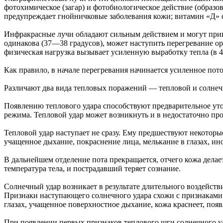
фотохимическое (загар) и фотобиологическое действие (образо
предупреждает гнойничковые заболевания кожи; витамин «Д» с
Инфракрасные лучи обладают сильным действием и могут приве
одинакова (37—38 градусов), может наступить перегревание ор
физическая нагрузка вызывает усиленную выработку тепла (в 
Как правило, в начале перегревания начинается усиленное по
Различают два вида тепловых поражений — тепловой и солнеч
Появлению теплового удара способствуют предварительное уто
режима. Тепловой удар может возникнуть и в недостаточно п
Тепловой удар наступает не сразу. Ему предшествуют некоторы
учащенное дыхание, покраснение лица, мелькание в глазах, ино
В дальнейшем отделение пота прекращается, отчего кожа дела
температура тела, и пострадавший теряет сознание.
Солнечный удар возникает в результате длительного воздейст
Признаки наступающего солнечного удара схожи с признаками т
глазах, учащенное поверхностное дыхание, кожа краснеет, поя
При появлении первых признаков теплового шги солнечного уда