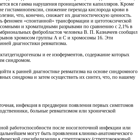
вается вся гамма нарушения проницаемости капилляров. Кроме
ние гистаминопексии, снижение перехода кислорода крови в
лезни, что, конечно, снижает их диагностическую ценность.
ать феномен «спонтанной» трансформации и цитотоксической
осомными и хроматидными разрывами по сравнению с 2,1% в
мбриональных фибробластов человека В. П. Казначеев сообщил
рывов хромосом группы А и С и хромосомы 16. Эти
ранней диагностики ревматизма.
актатдегидрогеназы и ее изоферментов, содержание которых
ым синдромом.
одойти к ранней диагностике ревматизма на основе синдромного
ных синдрома и затем осуществить их синтез, что, по нашему
оточная, инфекция в преддверии появления первых симптомов
(родственники, больные ревматизмом или хронической
олной работоспособности после носоглоточной инфекции или
В дальнейшем могут быть проявления клинико-анатомического
цифической сенсибилизации к стрептококку (стрептококковый