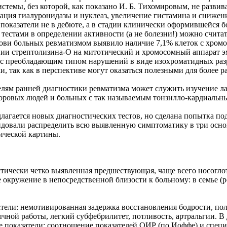
стемы, без которой, как показано И. Б. Тихомировым, не разви
изация гиалуронидазы и нуклеаз, увеличение гистамина и сниже
показатели не в дебюте, а в стадии клинически оформившейся бо
тестами в определении активности (а не болезни!) можно счит
ови больных ревматизмом выявило наличие 7,1% клеток с хром
янии стрептолизина-О на митотический и хромосомный аппарат э
 с преобладающим типом нарушений в виде изохроматидных раз
, так как в перспективе могут оказаться полезными для более 
целям ранней диагностики ревматизма может служить изучение л
доровых людей и больных с так называемым тонзнлло-кардиальн
длагается новых диагностических тестов, но сделана попытка п
довали распределить всю выявленную симптоматику в три основ
ической картины.
стически четко выявленная предшествующая, чаще всего носогл
 окружение в непосредственной близости к больному: в семье 
атели: немотивированная задержка восстановления бодрости, п
ычной работы, легкий субфебрилитет, потливость, артральгии. 
ные показатели: соотношение показателей ОИР (по Иоффе) и спе