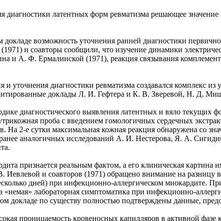
 для диагностики латентных форм ревматизма решающее значени
воем докладе возможность уточнения ранней диагностики первич
 (1971) и соавторы сообщили, что изучение динамики электриче
а и А. Ф. Ермалинской (1971), реакция связывания комплемент
ия и уточнения диагностики ревматизма создавался комплекс и
цитированные доклады Л. И. Гефтера и К. В. Зверевой, Н. Д. Ми
одике диагностического выявления латентных и вяло текущих фо
утрикожная проба с введением гомологичных сердечных экстрак
. На 2-е сутки максимальная кожная реакция обнаружена со зн
анее аналогичных исследований А. И. Нестерова, Я. А. Сигидин
та.
ита признается реальным фактом, а его клиническая картина им
 В. Иевлевой и соавторов (1971) обращено внимание на разницу
несколько дней) при инфекционно-аллергическом миокардите. П
на «немая» лабораторная симптоматика при инфекционно-аллерги
том докладе по существу полностью подтверждены данные, предс
сокая проницаемость кровеносных капилляров в активной фазе ка