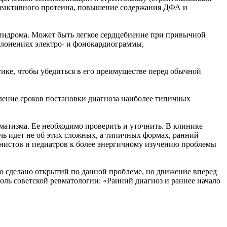
реактивного протеина, повышение содержания ДФА и
синдрома. Может быть легкое сердцебиение при привычной
клонениях электро- и фонокардиограммы,
тике, чтобы убедиться в его преимуществе перед обычной
ление сроков постановки диагноза наиболее типичных
матизма. Ее необходимо проверить и уточнить. В клинике
чь идет не об этих сложных, а типичных формах, ранний
рнистов и педиатров к более энергичному изучению проблемы
ло сделано открытий по данной проблеме, но движение вперед
оль советской ревматологии: «Ранний диагноз и раннее начало