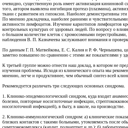
очевидно, существенную роль имеет активизация кининовой си
того, автором выявлена ингибиция протеаз (плазмина), актив
ткани с развитием их гипоксии. Наиболее демонстративны эти 
По мнению докладчика, наиболее ранними и чувствительными 
активности лимфоцитов. Изучение кариотипов лимфоцитов кр
контрольных культурах от здоровых людей. По вопросу о вли
о большом количестве клеток с хромосомными перестройками,
наблюдения В. П. Казначеева заслуживают внимания и проверки
По данным Г. П. Матвейкова, Е. С. Калия и Р. Ф. Чернышева, 
заметно повышено по сравнению с этими же показателями у з
К третьей группе можно отнести наш доклад, в котором не пре
изучения проблемы. Исходя из клинического опыта мы рекомен
мнению, легче и продуктивнее, чем обычный синтез всей клин
Рекомендуется различать три следующих основных синдрома.
1. Клинико-эпидемиологический синдром, куда входит анамне
болезни, повторные носоглоточные инфекции, стрептококковое
носоглоточной инфекцией), в быту, в школе, на производстве.
2. Клинико-иммунологический синдром: а) клинические показ
близких контактов с такими больными, утомляемость после об
симптомокомплекса (кардит, полиартрит и др.); б) лаборатор