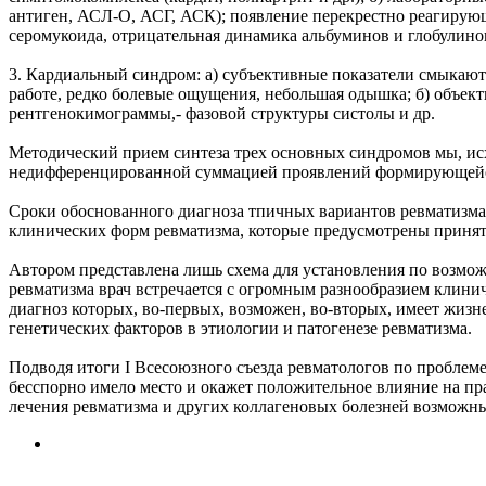
антиген, АСЛ-О, АСГ, АСК); появление перекрестно реагирую
серомукоида, отрицательная динамика альбуминов и глобулино
3. Кардиальный синдром: а) субъективные показатели смыкаю
работе, редко болевые ощущения, небольшая одышка; б) объек
рентгенокимограммы,- фазовой структуры систолы и др.
Методический прием синтеза трех основных синдромов мы, исхо
недифференцированной суммацией проявлений формирующейс
Сроки обоснованного диагноза тпичных вариантов ревматизма
клинических форм ревматизма, которые предусмотрены принят
Автором представлена лишь схема для установления по возмож
ревматизма врач встречается с огромным разнообразием клинич
диагноз которых, во-первых, возможен, во-вторых, имеет жиз
генетических факторов в этиологии и патогенезе ревматизма.
Подводя итоги I Всесоюзного съезда ревматологов по проблеме
бесспорно имело место и окажет положительное влияние на пра
лечения ревматизма и других коллагеновых болезней возможн