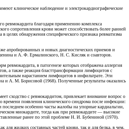
е имеют клиническое наблюдение и электрокардиографические
ного ревмокардита благодаря применению комплекса
ского сопротивления крови может способствовать более ранней
а в целях обнаружения специфического признака ревматизма
з уже апробированных и новых диагностических приемов и
шенина и А. Ф. Ермалинского, Н. С. Кисляк и соавторов.
рм ревмокардита, в патогенезе которых отображена аллергия
тов, а также реакция бласттрансформации лимфоцитов с
ачительным нарастанием лимфоцитов в инфильтрате. Эти
а и А. М. Борисовой (1968). Полученные результаты оказались
еет сходство с ревмокардитом, привлекает внимание вопрос о
 во времени появления клинического синдрома после инфекции:
ри последнем особенно часты жалобы на упорные кардиальгии,
ческом миокардите, тогда как при ревмокардите — высокие
тавленные ранее по этой проблеме Н. И. Бубениной (1970).
к для жидких составных частей крови, так и для белка, в чем,