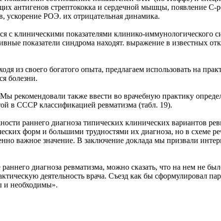
щих антигенов стрептококка и сердечной мышцы, появление С-
в, ускорение РОЭ. их отрицательная динамика.
тся с клиническими показателями клинико-иммунологического 
тивные показатели синдрома находят. выражение в известных от
дя из своего богатого опыта, предлагаем использовать на прак
я болезни.
Мы рекомендовали также ввести во врачебную практику опреде
ой в СССР классификацией ревматизма (табл. 19).
ности раннего диагноза типических клинических вариантов рев
еских форм и большими трудностями их диагноза, но в схеме ре
ненно важное значение. В заключение доклада мы призвали инте
 раннего диагноза ревматизма, можно сказать, что на нем не бы
ктическую деятельность врача. Съезд как бы сформулировал пар
ы и необходимы».