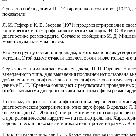
Согласно наблюдениям Н. Т. Старостенко и соавторов (1971),
показатели.
Л. И. Гефтер и К. В. Зверева (1971) продемонстрировали в с
клинических и электрофизиологических методик. Н. С. Кисляк
диагностике ревмокардита. Согласно сообщению И. Д. Мишенин
может служить тем же целям.
Вторую группу составили доклады, в которых в целях ускорен
методик. Этой задаче отчасти удовлетворяли также только что 
Серьезного внимания заслуживает доклад П. Н. Юренева о мет
замедленного типа. Для выявления последней использована вн
добавлением специфического и неспецифического стимуляторов
данные П. Н. Юренева совпадают с результатами проведенных р
особо значимыми для диагностики латентных форм ревмокарди
Поскольку существование инфекционно-аллергического миокард
диагностическом разграничении этих двух форм. В докладе Л.
более поздно (7—20 дней) при ревматизме и гораздо раньше (
а при ревматическом кардите — на полиартральгии. Характер
серологические показатели и показатели протеинограммы. В э
В обстоятельном докладе В. П. Казначеева еще раз отмечена вы