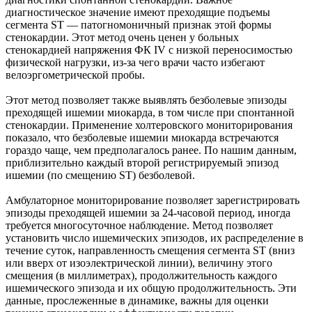
диагностическое значение имеют преходящие подъемы
сегмента ST — патогномоничный признак этой формы
стенокардии. Этот метод очень ценен у больных
стенокардией напряжения ФК IV с низкой переносимостью
физической нагрузки, из-за чего врачи часто избегают
велоэргометрической пробы.
Этот метод позволяет также выявлять безболевые эпизоды
преходящей ишемии миокарда, в том числе при спонтанной
стенокардии. Применение холтеровского мониторирования
показало, что безболевые ишемии миокарда встречаются
гораздо чаще, чем предполагалось ранее. По нашим данным,
приблизительно каждый второй регистрируемый эпизод
ишемии (по смещению ST) безболевой.
Амбулаторное мониторирование позволяет зарегистрировать
эпизоды преходящей ишемии за 24-часовой период, иногда
требуется многосуточное наблюдение. Метод позволяет
установить число ишемических эпизодов, их распределение в
течение суток, направленность смещения сегмента ST (вниз
или вверх от изоэлектрической линии), величину этого
смещения (в миллиметрах), продолжительность каждого
ишемического эпизода и их общую продолжительность. Эти
данные, прослеженные в динамике, важны для оценки