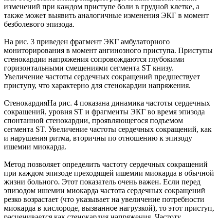
изменений при каждом приступе боли в грудной клетке, а
также может выявить аналогичные изменения ЭКГ в момент
безболевого эпизода.
На рис. 3 приведен фрагмент ЭКГ амбулаторного
мониторирования в момент ангинозного приступа. Приступы
стенокардии напряжения сопровождаются глубокими
горизонтальными смещениями сегмента ST книзу.
Увеличение частоты сердечных сокращений предшествует
приступу, что характерно для стенокардии напряжения.
СтенокардияНа рис. 4 показана динамика частоты сердечных
сокращений, уровня ST и фрагменты ЭКГ во время эпизода
спонтанной стенокардии, проявляющегося подъемом
сегмента ST. Увеличение частоты сердечных сокращений, как
и нарушения ритма, вторичны по отношению к эпизоду
ишемии миокарда.
Метод позволяет определить частоту сердечных сокращений
при каждом эпизоде преходящей ишемии миокарда в обычной
жизни больного. Этот показатель очень важен. Если перед
эпизодом ишемии миокарда частота сердечных сокращений
резко возрастает (что указывает на увеличение потребности
миокарда в кислороде, вызванное нагрузкой), то этот приступ,
расценивается как стенокардия напряжения. Частоту