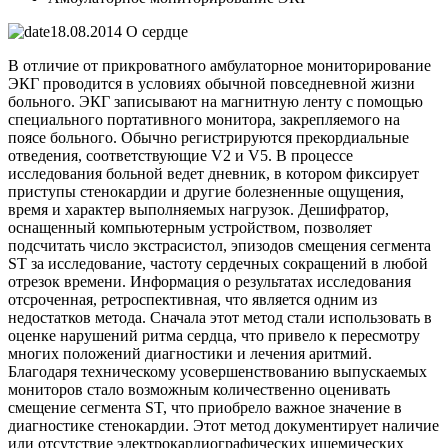
18.08.2014
О сердце
В отличие от прикроватного амбулаторное мониторирование
ЭКГ проводится в условиях обычной повседневной жизни
больного. ЭКГ записывают на магнитную ленту с помощью
специального портативного монитора, закрепляемого на
поясе больного. Обычно регистрируются прекордиальные
отведения, соответствующие V2 и V5. В процессе
исследования больной ведет дневник, в котором фиксирует
приступы стенокардии и другие болезненные ощущения,
время и характер выполняемых нагрузок. Дешифратор,
оснащенный компьютерным устройством, позволяет
подсчитать число экстрасистол, эпизодов смещения сегмента
ST за исследование, частоту сердечных сокращений в любой
отрезок времени. Информация о результатах исследования
отсроченная, ретроспективная, что является одним из
недостатков метода. Сначала этот метод стали использовать в
оценке нарушений ритма сердца, что привело к пересмотру
многих положений диагностики и лечения аритмий.
Благодаря техническому усовершенствованию выпускаемых
мониторов стало возможным количественно оценивать
смещение сегмента ST, что приобрело важное значение в
диагностике стенокардии. Этот метод документирует наличие
или отсутствие электрокардиографических ишемических