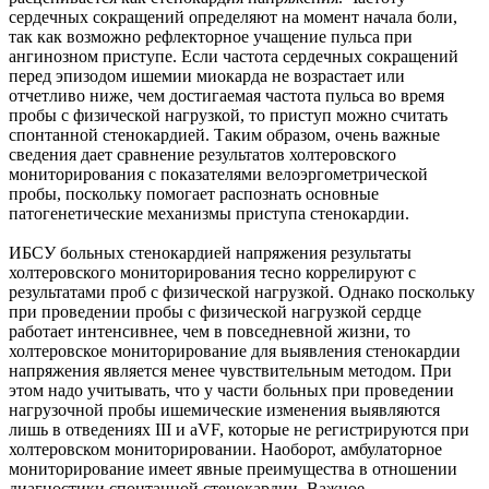
сердечных сокращений определяют на момент начала боли,
так как возможно рефлекторное учащение пульса при
ангинозном приступе. Если частота сердечных сокращений
перед эпизодом ишемии миокарда не возрастает или
отчетливо ниже, чем достигаемая частота пульса во время
пробы с физической нагрузкой, то приступ можно считать
спонтанной стенокардией. Таким образом, очень важные
сведения дает сравнение результатов холтеровского
мониторирования с показателями велоэргометрической
пробы, поскольку помогает распознать основные
патогенетические механизмы приступа стенокардии.
ИБСУ больных стенокардией напряжения результаты
холтеровского мониторирования тесно коррелируют с
результатами проб с физической нагрузкой. Однако поскольку
при проведении пробы с физической нагрузкой сердце
работает интенсивнее, чем в повседневной жизни, то
холтеровское мониторирование для выявления стенокардии
напряжения является менее чувствительным методом. При
этом надо учитывать, что у части больных при проведении
нагрузочной пробы ишемические изменения выявляются
лишь в отведениях III и aVF, которые не регистрируются при
холтеровском мониторировании. Наоборот, амбулаторное
мониторирование имеет явные преимущества в отношении
диагностики спонтанной стенокардии. Важное