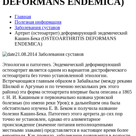
DEFORMANS ENDEMICA)
Главная
Полезная информация
Заболевания суставов
Артрит (остеоартрит) деформирующий эндемический
Кашин-Бека (OSTEOARTHRITIS DEFORMANS
ENDEMICA)
21.08.2014
Заболевания суставов
Этиология и патогенез. Эндемический деформируюший
остеоартрит является одним из вариантов дистрофического
остеоартрита без точно установленной этиологии.
Встречающаяся главным образом в Забайкалье (между реками
Шилкой и Аргунью и по течению нескольких рек этого
района) эта форма остеоартрита впервые была описана a 1865
г. Н. И. Кашиным и первоначально названа уровской
болезнью (по имени реки Уров); в дальнейшем она была
обстоятельно изучена Е. В. Беком и получила название
болезни Кашин-Бека. Патогенез этого артрита до сих пор
точно не установлен, однако его алиментарное
происхождение (значение питания неполноценными
местными злаками) представляется в настоящее время более
вероятным. Как правило, заболевание развивается в возрасте