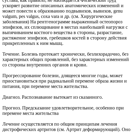
сустава, как правило, не наблюдается Физический труд
ускоряет развитие описанных анатомических изменений и
может повести к образованию подвывихов, вывихов, genu
valgum, pes valgus, coxa vara и др. (см. Хирургические
заболевания) На рентгенограмме выраженный остеопороз
эпифизов, их сплющивание в местах наибольшей нагрузки с
выпячиванием костного вещества в стороны, разрастание,
растяжение эпифизов, гребешков костей в сторону действия
прикрепленных к ним мышц.
Течение. Болезнь протекает хронически, безлихорадочно, без
характерных общих проявлений, без характерных изменений
со стороны внутренних органов и крови.
Прогрессирование болезни, длящееся многие годы, может
приостановиться при радикальной перемене образа жизни и
питания, при перемене места жительства.
Диагноз. Распознавание вытекает из сказанного.
Прогноз. Предсказание удовлетворительное, особенно при
перемене места жительства
Лечение осуществляется по общим принципам лечения
дистрофических артритов (см. Артрит деформирующий). Оно