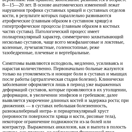
8—15—20 лет. В основе анатомических изменений лежат
нарушения трофики суставных хрящей и суставных отделов
кости, в результате которых параллельно развиваются
атрофические (главным образом в суставном хряще) и
гипертрофические процессы (главным образом в костных
частях сустава). Патологический процесс имеет
полиартикулярный характер, симметрично захватывающий
несколько суставов, чаще всего межфаланговые и локтевые,
коленные, лучезапястные, голеностопные, реже
тазобедренные, плечевые и вертебральные.
Симптомы выявляются исподволь, медленно, усиливаясь и
нарастая количественно. Первоначально больные жалуются
только на утомляемость и ноющие боли в суставах и мышцах
после работы (артралгическая стадия болезни). Клинически
заболевание оформляется лишь в период уже выраженных
деформаций суставов, которые проявляются в их утолщении,
деформации, в увеличении эпифизов и гребешков; далее
выявляется укорочение длинных костей и задержка роста; при
движениях — в суставах небольшая болезненность,
разнокалиберный интра- и периартикуляриый хруст
(неровности поверхности хряща и кости, рисовые тела),
некоторое ограничение подвижности из-за болей или
контрактур. Выраженных анкилозов, как и выпота в полость