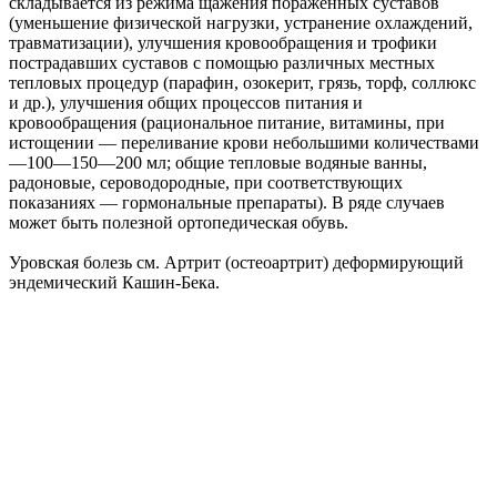
складывается из режима щажения пораженных суставов
(уменьшение физической нагрузки, устранение охлаждений,
травматизации), улучшения кровообращения и трофики
пострадавших суставов с помощью различных местных
тепловых процедур (парафин, озокерит, грязь, торф, соллюкс
и др.), улучшения общих процессов питания и
кровообращения (рациональное питание, витамины, при
истощении — переливание крови небольшими количествами
—100—150—200 мл; общие тепловые водяные ванны,
радоновые, сероводородные, при соответствующих
показаниях — гормональные препараты). В ряде случаев
может быть полезной ортопедическая обувь.
Уровская болезь см. Артрит (остеоартрит) деформирующий
эндемический Кашин-Бека.