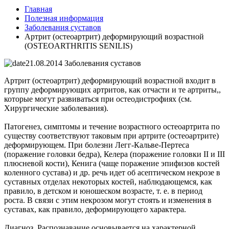
Главная
Полезная информация
Заболевания суставов
Артрит (остеоартрит) деформирующий возрастной
(OSTEOARTHRITIS SENILIS)
21.08.2014
Заболевания суставов
Артрит (остеоартрит) деформирующий возрастной входит в
группу деформирующих артритов, как отчасти и те артриты,,
которые могут развиваться при остеодистрофиях (см.
Хирургические заболевания).
Патогенез, симптомы и течение возрастного остеоартрита по
существу соответствуют таковым при артрите (остеоартрите)
деформирующем. При болезни Легг-Кальве-Пертеса
(поражение головки бедра), Келера (поражение головки II и III
плюсневой кости), Кенига (чаще поражение эпифизов костей
коленного сустава) и др. речь идет об асептическом некрозе в
суставных отделах некоторых костей, наблюдающемся, как
правило, в детском и юношеском возрасте, т. е. в период
роста. В связи с этим некрозом могут стоять и изменения в
суставах, как правило, деформирующего характера.
Диагноз. Распознавание основывается на характерной