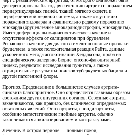
черт с ревматическим артритом, от которого она может быть
диференцирована благодаря сочетанию артрита с поражением
периартикулярных тканей, тканей мягкого скелета и
периферической нервной системы, а также отсутствию
поражения эндокарда и сравнительно редкому поражению
миокарда (бруцеллезные миокардиодистрофии, миокардиты).
Имеет диференциально-диагностическое значение и
отсутствие аффекта от салицилатов при бруцеллезе.
Решающее значение для диагноза имеют основные признаки
бруцеллеза, а также положительная реакция Райта, данные
ускоренного метода агглютинации Хеддльсона, проба на
специфическую аллергию Бюрне, опсоно-фагоцитарный
индекс, результаты исследования пунктата, а также
отрицательные результаты поисков туберкулезных бацилл и
другой патогенной флоры.
Прогноз. Предсказание в большинстве случаев артрита-
синовита благоприятное. Оно определяется главным образом
состоянием других внутренних органов. Серозные артриты
заканчиваются, как правило, без клинически определяемых
остаточных явлений. Остеоартриты, спондилартриты,
особенно метастатические гнойные артриты, обычно
заканчиваются анкилозированием и контрактурами.
Лечение. В остром периоде — полный покой,