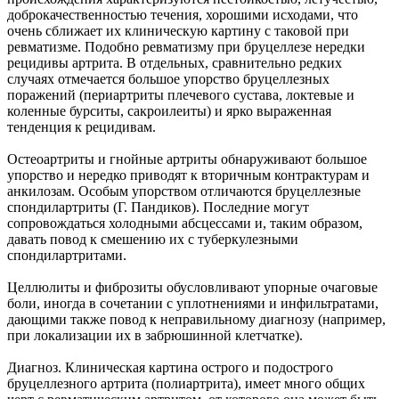
доброкачественностью течения, хорошими исходами, что
очень сближает их клиническую картину с таковой при
ревматизме. Подобно ревматизму при бруцеллезе нередки
рецидивы артрита. В отдельных, сравнительно редких
случаях отмечается большое упорство бруцеллезных
поражений (периартриты плечевого сустава, локтевые и
коленные бурситы, сакроилеиты) и ярко выраженная
тенденция к рецидивам.
Остеоартриты и гнойные артриты обнаруживают большое
упорство и нередко приводят к вторичным контрактурам и
анкилозам. Особым упорством отличаются бруцеллезные
спондилартриты (Г. Пандиков). Последние могут
сопровождаться холодными абсцессами и, таким образом,
давать повод к смешению их с туберкулезными
спондилартритами.
Целлюлиты и фиброзиты обусловливают упорные очаговые
боли, иногда в сочетании с уплотнениями и инфильтратами,
дающими также повод к неправильному диагнозу (например,
при локализации их в забрюшинной клетчатке).
Диагноз. Клиническая картина острого и подострого
бруцеллезного артрита (полиартрита), имеет много общих