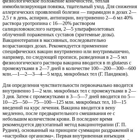
физиологическое положение конечностей, теплая
иммобилизирующая повязка, тщательный уход. Для снижения
аллергических проявлений болезни — пирамидон в дозах 2—
2,5 г в день, аспирин, антипирин, внутривенно 2—б мл 40%
раствора уротропина с 16—20% раствором
салициловокислого натрия, 2—5 ультрафиолетовых
облучений пораженных суставов (эритемные дозы).
Вакцинотерапия в массивных, последовательно
возрастающих дозах. Рекомендуется применение
специфических вакцин внутривенно или внутримышечно,
например, по следующей прописи, разведенная в 2—5 мл
физиологического раствора вакцина вводится в m glutaeus с
промежутками в 2—7 дней в количестве 100—200—300—600
млн.—1—2—3—4—5 млрд. микробных тел (Г. Пандиков).
Для определения чувствительности первоначально вводится
внутривенно 1—2 млн. микробных тел с промежутками в 2—
3 дня. Затем с промежутками в 3—5—7 дней вводится по 5—
10—25—50— 75—100—125 млн. микробных тел, 10—15
введений на курс лечения. Вакцина вводится в вену
медленно, после предварительного смеши­вания ее с
небольшим количеством крови. В последнее время
рекомендуется двухэтапный метод вакцинотерапии (Г. П.
Руднев), основанный на принципе суммации раздражений и
«настройки организма». Первая внутривенная инъекция