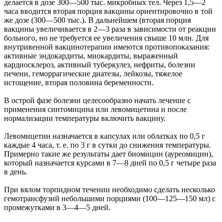
делается в дозе 300—500 тыс. микробных тел. Через 1,5—2
часа вводится вторая порция вакцины ориентировочно в той
же дозе (300—500 тыс.). В дальнейшем (вторая порция
вакцины увеличивается в 2—3 раза в зависимости от реакции
больного, но не требуется ее увеличения свыше 10 млн. Для
внутривенной вакцинотерапии имеются противопоказания:
активные эндокардиты, миокардиты, выраженный
кардиосклероз, активный туберкулез, нефриты, болезни
печени, геморрагические диатезы, лейкозы, тяжелое
истощение, вторая половина беременности.
В острой фазе болезни целесообразно начать лечение с
применения синтомицина или левомицетина и после
нормализации температуры включить вакцину.
Левомицетин назначается в капсулах или облатках по 0,5 г
каждые 4 часа, т. е. по 3 г в сутки до снижения температуры.
Примерно такие же результаты дает биомицин (ауреомицин),
который назначается курсами в 7—8 дней по 0,5 г четыре раза
в день.
При вялом торпидном течении необходимо сделать несколько
гемотрансфузий небольшими порциями (100—125—150 мл) с
промежутками в 3—4—5 дней.