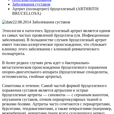
Заболевания суставов
Артрит (полиартрит) бруцеллезный (ARTHRITIS
BRUCELLOSA)
22.08.2014
Заболевания суставов
Этиология и патогенез. Бруцеллезный артрит является одним
из самых частых проявлений бруцеллеза (см. Инфекционные
заболевания). В большинстве случаев бруцеллезный артрит
имеет токсико-аллергическое происхождение, что сближает
клинику этого заболевания с клиникой ревматического
полиартрита.
В более редких случаях речь идет о бактериально-
метастатическом происхождении бруцеллезного поражения
опорно-двигательного аппарата (бруцеллезные спондилиты,
остеомиэлиты, гнойные артриты).
Симптомы и течение. Самой частой формой бруцеллезного
поражения суставов является артраллия и острые
бруцеллезные артриты — синовиты — с сероаным выпотом,
опуханием суставов, отеком периартикулярных тканей и
резкими болями. Артриты часто сочетаются с периартритами,
бурситами, тендовагивитами, а также невралгиями (например,
межреберная), невритами (чаще всего седалищного нерва),