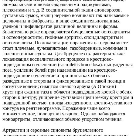
люмбальными и люмбосакральными радикулитами,
плекситами и т. д. В соединительной ткани апоневрозов,
суставных сумок, мышц нередко возникают так называемые
целлюлиты и фиброзиты в виде соединительнотканных
узелков и инфиль­тратов различной величины и формы.
Значительно реже определяются бруцеллезные остеоартриты
и остеопериоститы, гнойные артриты, споидилартриты и
остеомиэлиты. По локализации поражения на первом месте
стоят плечевые, лучезапястные, тазобедренные, коленные и
голеностопные суставы. Для бруцеллеза характерна также
локализация воспалительного процесса в крестцово-
подвздошном сочленении (sacroileitis brucellosa): вынужденная
поза, усиление болей при надавливании на крестцово-
подвздошное сочленение и при попытках сблизить
разведенные в стороны и фиксированные в такой позиции
согнутые колени; симптом спелого арбуза (А Опокин) —
хруст при сжатии таза в области подвздошных костей с обеих
сторон к центру; уширение суставной щели между крестцом и
подвздошной костью, иногда изъеденность костно-суставного
контура на рентгенограмме. Поражение чаще всего
множественное, полиартрикулярное. Однако наблюдаются
моноартриты, отличающиеся обычно упорством течения.
Артралгии и серозные синовиты бруцеллезного
происхождения характеризуются нестойкостью, летучестью,