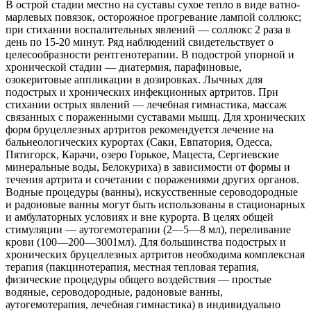
В острой стадии местно на суставы сухое тепло в виде ватно-
марлевых повязок, осторожное прогревание лампой соллюкс;
при стихании воспалительных явлений — соллюкс 2 раза в
день по 15-20 минут. Ряд наблюдений свидетельствует о
целесообразности рентгенотерапии. В подострой упорной и
хронической стадии — диатермия, парафиновые,
озокеритовые аппликации в дозировках. Лычных для
подострых и хронических инфекционных артритов. При
стихании острых явлений — лечебная гимнастика, массаж
связанных с пораженными суставами мышц. Для хронических
форм бруцеллезных артритов рекомендуется лечение на
бальнеологических курортах (Саки, Евпатория, Одесса,
Пятигорск, Карачи, озеро Горькое, Мацеста, Сергиевские
минеральные воды, Белокуриха) в зависимости от формы и
течения артрита и сочетании с поражениями других органов.
Водные процедуры (ванны), искусственные сероводородные
и радоновые ванны могут быть использованы в стационарных
и амбулаторных условиях и вне курорта. В целях общей
стимуляции — аутогемотерапии (2—5—8 мл), переливание
крови (100—200—3001мл). Для большинства подострых и
хронических бруцеллезных артритов необходима комплексная
терапия (пакцинотерапия, местная тепловая терапия,
физические процедуры общего воздействия — простые
водяные, сероводородные, радоновые ванны,
аутогемотерапия, лечебная гимнастика) в индивидуально