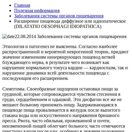
Главная
Полезная информация
Заболевания системы органов пищеварения
Расширение пищевода диффузное или идиопатическое
(DILATATIO OESOPHAGI IDIOPATHICA)
22.08.2014
Заболевания системы органов пищеварения
Этиология и патогенез не выяснены. Согласно наиболее
распространенной и вероятной неврогенной теории, придают
значение изменениям иннервирующих пищевод ветвей
блуждающего нерва, в результате чего возникает как
нарушение нормального тонуса кардии — кардиоспазм, так и
нарушение динамики всей деятельности пищевода с
последующим его расширением.
Симптомы. Своеобразные ощущения остановки пищи за
грудиной, которые сопровождаются чувством стеснения в
груди, сердцебиением и одышкой. Эти дисфагии все же не
мешают больному принимать пищу. Задерживающаяся в
пищеводе пища проваливается в желудок после выпитого
стакана воды или искусственного напряжения брюшного
пресса. Рвота, часто обильная, прожеванной и почти,
неизмененной пищей облегчает больного; часто отмечаются
приступы кашля после еды, особенно в лежачем положении.