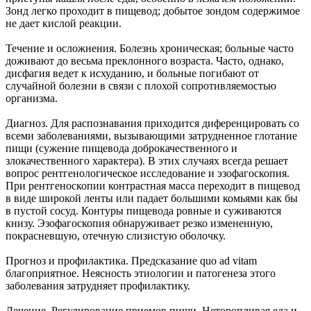
Зонд легко проходит в пищевод; добытое зондом содержимое
не дает кислой реакции.
Течение и осложнения. Болезнь хроническая; больные часто
доживают до весьма преклонного возраста. Часто, однако,
дисфагия ведет к исхуданию, и больные погибают от
случайной болезни в связи с плохой сопротивляемостью
организма.
Диагноз. Для распознавания приходится диференцировать со
всеми заболеваниями, вызывающими затрудненное глотание
пищи (сужение пищевода доброкачественного и
злокачественного характера). В этих случаях всегда решает
вопрос рентгенологическое исследование и эзофагоскопия.
При рентгеноскопии контрастная масса переходит в пищевод
в виде широкой ленты или падает большими комьями как бы
в пустой сосуд. Контуры пищевода ровные и суживаются
книзу. Эзофагоскопия обнаруживает резко измененную,
покрасневшую, отечную слизистую оболочку.
Прогноз и профилактика. Предсказание quo ad vitam
благоприятное. Неясность этиологии и патогенеза этого
заболевания затрудняет профилактику.
Лечение. Регулирование приемов пищи. Неторопливая еда и