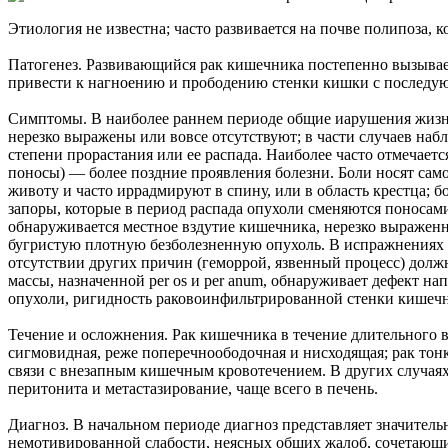
Этиология не известна; часто развивается на почве полипоза, к
Патогенез. Развивающийся рак кишечника постепенно вызывает
привести к нагноению и прободению стенки кишки с последу
Симптомы. В наиболее раннем периоде общие иарушения жизнед
нерезко выражены или вовсе отсутствуют; в части случаев наб
степени прорастания или ее распада. Наиболее часто отмечает
поносы) — более поздние проявления болезни. Боли носят само
животу и часто иррадмируют в спину, или в область крестца; 
запоры, которые в период распада опухоли сменяются поноса
обнаруживается местное вздутие кишечника, нерезко выраженн
бугристую плотную безболезненную опухоль. В испражнениях 
отсутствии других причин (геморрой, язвенный процесс) долж
массы, назначенной per os и per anum, обнаруживает дефект н
опухоли, ригидность раковоинфильтрированной стенки кишечни
Течение и осложнения. Рак кишечника в течение длительного 
сигмовидная, реже поперечноободочная и нисходящая; рак тонк
связи с внезапным кишечным кровотечением. В других случаях
перитонита и метастазирование, чаще всего в печень.
Диагноз. В начальном периоде диагноз представляет значител
немотивированной слабости, неясных общих жалоб, сочетающи