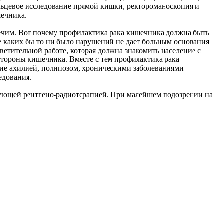
льцевое исследование прямой кишки, ректороманоскопия и
шечника.
лечим. Вот почему профилактика рака кишечника должна быть
де каких бы то ни было нарушений не дает больным основания
етительной работе, которая должна знакомить население с
стороны кишечника. Вместе с тем профилактика рака
щие ахилией, полипозом, хроническими заболеваниями
едования.
дующей рентгено-радиотерапией. При малейшем подозрении на