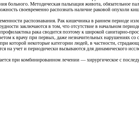
ния больного. Методическая пальпация живота, обязательное па
можность своевременно распознать наличие раковой опухоли ки
ременности распознавания. Рак кишечника в раннем периоде из
рудности заключаются в том, что отсутствие в начальном перио
профилактика рака сводится поэтому к широкой санитарно-просв
оветом к врачу при первых, даже незначительных нарушениях со 
при которой некоторые категории людей, в частности, страдаю
тся на учет и периодически вызываются для динамического иссл
чается при комбинированном лечении — хирургическое с после