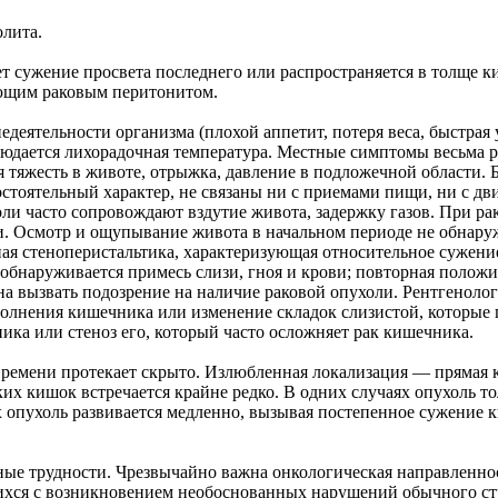
олита.
 сужение просвета последнего или распространяется в толще ки
ющим раковым перитонитом.
еятельности организма (плохой аппетит, потеря веса, быстрая 
людается лихорадочная температура. Местные симптомы весьма р
ся тяжесть в животе, отрыжка, давление в подложечной области
стоятельный характер, не связаны ни с приемами пищи, ни с дв
боли часто сопровождают вздутие живота, задержку газов. При 
ми. Осмотр и ощупывание живота в начальном периоде не обнар
ая стеноперистальтика, характеризующая относительное сужение
обнаруживается примесь слизи, гноя и крови; повторная полож
на вызвать подозрение на наличие раковой опухоли. Рентгенол
аполнения кишечника или изменение складок слизистой, которые
ка или стеноз его, который часто осложняет рак кишечника.
времени протекает скрыто. Излюбленная локализация — прямая к
их кишок встречается крайне редко. В одних случаях опухоль т
 опухоль развивается медленно, вызывая постепенное сужение 
ьные трудности. Чрезвычайно важна онкологическая направленно
хся с возникновением необоснованных нарушений обычного сту