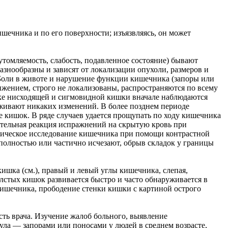
шечника и по его поверхности; изъязвляясь, он может
утомляемость, слабость, подавленное состояние) бывают
азнообразны и зависят от локализации опухоли, размеров и
. Боли в животе и нарушение функции кишечника (запоры или
ижением, строго не локализованы, распространяются по всему
раке нисходящей и сигмовидной кишки вначале наблюдаются
уживают никаких изменений. В более позднем периоде
 кишок. В ряде случаев удается прощупать по ходу кишечника
ительная реакция испражнений на скрытую кровь при
огическое исследование кишечника при помощи контрастной
 полностью или частично исчезают, обрыв складок у границы
ишка (см.), правый и левый углы кишечника, слепая,
олстых кишок развивается быстро и часто обнаруживается в
кишечника, прободение стенки кишки с картиной острого
сть врача. Изучение жалоб больного, выявление
ла — запорами или поносами у людей в среднем возрасте,