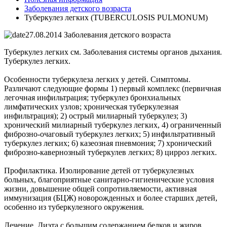
Заболевания детского возраста
Туберкулез легких (TUBERCULOSIS PULMONUM)
27.08.2014
Заболевания детского возраста
Туберкулез легких см. Заболевания системы органов дыхания.
Туберкулез легких.
Особенности туберкулеза легких у детей. Симптомы.
Различают следующие формы 1) первый комплекс (первичная
легочная инфильтрация; туберкулез бронхиальных
лимфатических узлов; хроническая туберкулезная
инфильтрация); 2) острый милиарный туберкулез; 3)
хронический милиарный туберкулез легких, 4) ограниченный
фиброзно-очаговый туберкулез легких; 5) инфильтративный
туберкулез легких; 6) казеозная пневмония; 7) хронический
фиброзно-кавернозный туберкулев легких; 8) цирроз легких.
Профилактика. Изолирование детей от туберкулезных
больных, благоприятные санитарно-гигиенические условия
жизни, довышение общей сопротивляемости, активная
иммунизация (БЦЖ) новорожденных и более старших детей,
особенно из туберкулезного окружения.
Лечение. Диэта с большим содержанием белков и жиров,