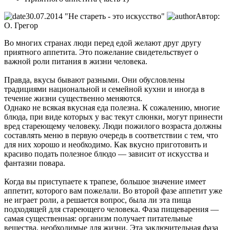
30.07.2014
"Не стареть - это искусство"
Автор:
О. Грегор
Во многих странах люди перед едой желают друг другу
приятного аппетита. Это пожелание свидетельствует о
важной роли питания в жизни человека.
Правда, вкусы бывают разными. Они обусловлены
традициями национальной и семейной кухни и иногда в
течение жизни существенно меняются.
Однако не всякая вкусная еда полезна. К сожалению, многие
блюда, при виде которых у вас текут слюнки, могут принести
вред стареющему человеку. Люди пожилого возраста должны
составлять меню в первую очередь в соответствии с тем, что
для них хорошо и необходимо. Как вкусно приготовить и
красиво подать полезное блюдо — зависит от искусства и
фантазии повара.
Когда вы приступаете к трапезе, большое значение имеет
аппетит, которого вам пожелали. Во второй фазе аппетит уже
не играет роли, а решается вопрос, была ли эта пища
подходящей для стареющего человека. Фаза пищеварения —
самая существенная: организм получает питательные
вещества, необходимые для жизни. Эта заключительная фаза