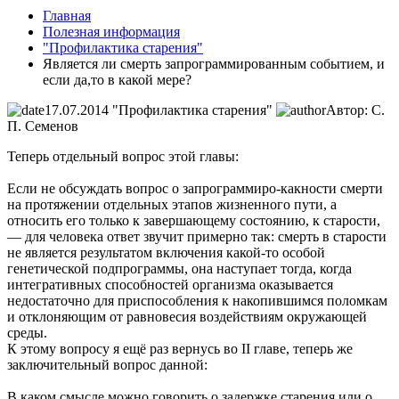
Главная
Полезная информация
"Профилактика старения"
Является ли смерть запрограммированным событием, и
если да,то в какой мере?
17.07.2014
"Профилактика старения"
Автор: С.
П. Семенов
Теперь отдельный вопрос этой главы:
Если не обсуждать вопрос о запрограммиро-какности смерти
на протяжении отдельных этапов жизненного пути, а
относить его только к завершающему состоянию, к старости,
— для че­ловека ответ звучит примерно так: смерть в старости
не является результатом включения какой-то особой
генетической подпрограммы, она наступает тогда, когда
интегративных способно­стей организма оказывается
недостаточно для приспособления к накопившимся поломкам
и отклоняющим от равновесия воздействиям окружающей
среды.
К этому вопросу я ещё раз вернусь во II главе, теперь же
заключительный вопрос данной:
В каком смысле можно говорить о задержке старения или о