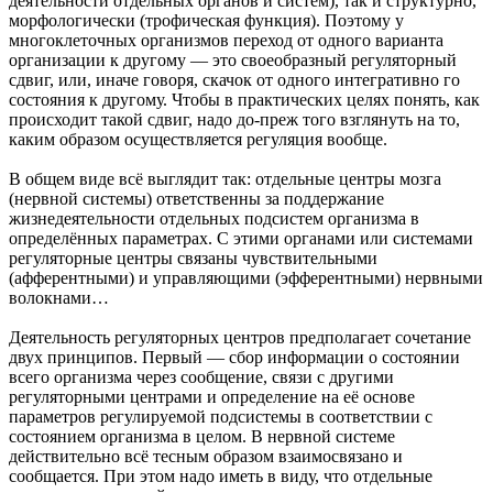
деятельности отдельных органов и систем), так и структурно,
морфологически (трофическая функция). Поэтому у
многоклеточных организмов переход от одного варианта
организации к другому — это своеобразный регуляторный
сдвиг, или, иначе говоря, скачок от одного интегративно го
состояния к другому. Чтобы в практических целях понять, как
происходит такой сдвиг, надо до-преж того взглянуть на то,
каким образом осуществляется регуляция вообще.
В общем виде всё выглядит так: отдельные центры мозга
(нервной системы) ответственны за поддержание
жизнедеятельности отдельных подсистем организма в
определённых параметрах. С этими органами или системами
регуляторные центры связаны чувствительными
(афферентными) и управляющими (эфферентными) нервными
волокнами…
Деятельность регуляторных центров предполагает сочетание
двух принципов. Первый — сбор информации о состоянии
всего организма через сообщение, связи с другими
регуляторными центрами и определение на её основе
параметров регулируемой подсистемы в соответствии с
состоянием организма в целом. В нервной системе
действительно всё тесным образом взаимосвязано и
сообщается. При этом надо иметь в виду, что отдельные