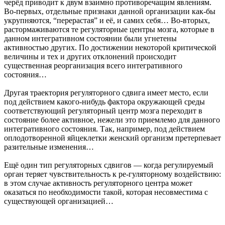
черёд приводит к двум взаимно противоречащим явлениям.
Во-первых, отдельные признаки данной организации как-бы
укрупняются, “перерастая” и её, и самих себя… Во-вторых,
растормаживаются те регуляторные центры мозга, которые в
данном интегративном состоянии были угнетены
активностью других. По достижении некоторой критической
величины и тех и других отклонений происходит
существенная реорганизация всего интегративного
состояния…
Другая траектория регуляторного сдвига имеет место, если
под действием какого-нибудь фактора окружающей среды
соответствующий регуляторный центр мозга переходит в
состояние более активное, нежели это приемлемо для данного
интегративного состояния. Так, например, под действием
оплодотворенной яйцеклетки женский организм претерпевает
разительные изменения…
Ещё один тип регуляторных сдвигов — когда регулируемый
орган теряет чувствительность к ре-гуляторному воздействию:
в этом случае активность регуляторного центра может
оказаться по необходимости такой, которая несовместима с
существующей организацией…