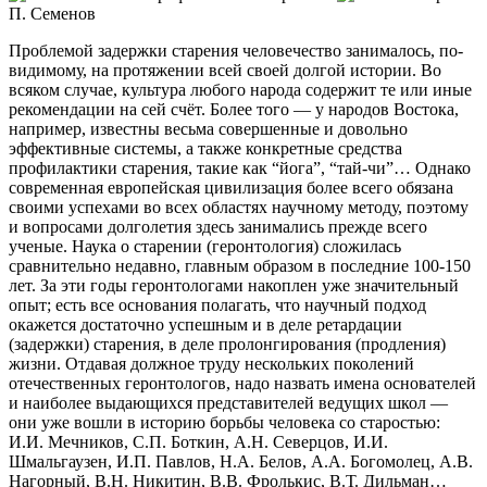
П. Семенов
Проблемой задержки старения человечество занималось, по-
видимому, на протяжении всей своей долгой истории. Во
всяком случае, культура любого народа содержит те или иные
рекоменда­ции на сей счёт. Более того — у народов Востока,
например, известны весьма совершенные и довольно
эффективные системы, а также конкретные средства
профилактики старения, такие как “йога”, “тай-чи”… Однако
современная европейская цивилизация более всего обязана
своими успехами во всех областях научному методу, поэтому
и вопросами долголетия здесь занимались прежде всего
ученые. Наука о старении (геронтология) сложилась
сравнительно недавно, главным образом в последние 100-150
лет. За эти годы геронтологами накоплен уже значительный
опыт; есть все основания полагать, что научный подход
окажется достаточно успешным и в деле ретардации
(задержки) старения, в деле пролонгирования (продления)
жизни. Отдавая должное труду нескольких поколений
отечественных геронтологов, надо назвать имена основателей
и наиболее выдающихся представителей ведущих школ —
они уже вошли в историю борьбы человека со старостью:
И.И. Мечников, С.П. Боткин, А.Н. Северцов, И.И.
Шмальгаузен, И.П. Павлов, Н.А. Белов, А.А. Богомолец, А.В.
Нагорный, В.Н. Никитин, В.В. Фролькис, В.Т. Дильман…