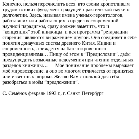
Конечно, нельзя перечислить всех, кто своим кропотливым
трудом готовит фундамент грядущей практической науки о
долголетии. Здесь, называя имена ученых-геронтологов,
работавших или работающих в пределах современной
научной парадигмы, сразу должен заметить, что и
“концепция” этой книжицы, и вся программа “ретардации
старения” являются выражением другой. Она соединяет в себе
понятия донаучных систем древнего Китая, Индии и
современность, а зиждется на базе откровенного
провиденциализма… Пишу об этом в “Предисловии”, дабы
предупредить возможные недоумения при чтении отдельных
разделов книжицы… — Моё понимание проблемы выражает
моё мировоззрение, а оно во многом отличается от принятых
или известных широко. Желаю Вам с пользой для себя
разобраться в моём “предложении”.
С. Семёнов февраль 1993 г., г. Санкт-Петербург