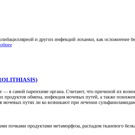
колибациллярной и других инфекций лоханки, как осложнение бе
обнее
HROLITHIASIS)
же — в самой паренхиме органа. Считают, что причиной их возн
продуктов обмена, инфекция мочевых путей, а также пониженн
в мочевых путях ли ко возникают при лечении сульфаниламидам
ыми почками продуктами метаморфоза, распадом тканевого бел