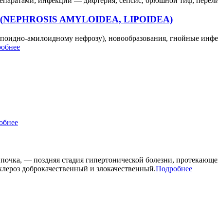
репаратами; инфекции — дифтерия, сепсис, брюшной тиф; перел
й) (NEPHROSIS AMYLOIDEA, LIPOIDEA)
ипоидно-амилоидному нефрозу), новообразования, гнойные инфе
обнее
обнее
 почка, — поздняя стадия гипертонической болезни, протекающ
клероз доброкачественный и злокачественный.
Подробнее