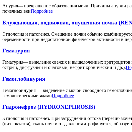
Анурия— прекращение образования мочи. Причины анурии раз
почечных вен
Подробнее
Блуждающая, подвижная, опущенная почка (R
Этиология и патогенез. Смещение почки обычно комбинируетс
беременности при недостаточной физической активности в пер
Гематурия
Гематурия— выделение свежих и выщелоченных эритроцитов в 
острый, диффузный и очаговый, нефрит хронический и др.).
По
Гемоглобинурия
Гемоглобинурия — выделение с мочой свободного гемоглобина
гемолитическими ядами
Подробнее
Гидронефроз (HYDRONEPHROSIS)
Этиология и патогенез. При затруднении оттока (перегиб моче
(пиэлоктазия), ткань почки от давления атрофируется, образуе