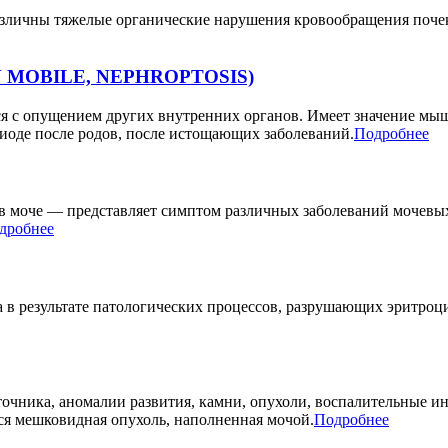
личны тяжелые органические нарушения кровообращения почек,
EN MOBILE, NEPHROPTOSIS)
я с опущением других внутренних органов. Имеет значение мыш
иоде после родов, после истощающих заболеваний.
Подробнее
моче — представляет симптом различных заболеваний мочевых 
дробнее
 в результате патологических процессов, разрушающих эритроц
точника, аномалии развития, камни, опухоли, воспалительные и
тся мешковидная опухоль, наполненная мочой.
Подробнее