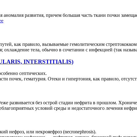
ая аномалия развития, причем большая часть ткани почки замещ
ее
утей, как правило, вызываемые гемолитическим стрептококком:
; охлаждение тела, обычно в сочетании с инфекцией (так назы
ULARIS, INTERSTITIALIS)
особенно септических.
ти почек, гематурия. Отеки и гипертония, как правило, отсутст
Реже развивается без острой стадии нефрита в прошлом. Хрониче
благоприятных условий среды и недостаточного лечения нефрит
й нефроз, или некрояефроз (necronephrosis).