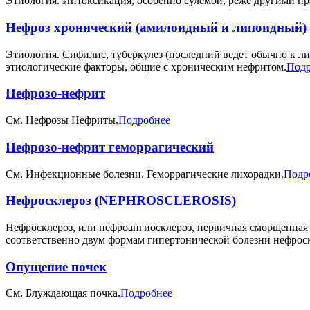
Этиология. Интоксикация, особенно сулемой, реже другими п
Нефроз хронический (амилоидный и липоидны
Этиология. Сифилис, туберкулез (последний ведет обычно к л
этиологические факторы, общие с хроническим нефритом.
Подр
Нефрозо-нефрит
См. Нефрозы Нефриты.
Подробнее
Нефрозо-нефрит геморрагический
См. Инфекционные болезни. Геморрагические лихорадки.
Подр
Нефросклероз (NEPHROSCLEROSIS)
Нефросклероз, или нефроангиосклероз, первичная сморщенная
соответственно двум формам гипертонической болезни нефрос
Опущение почек
См. Блуждающая почка.
Подробнее