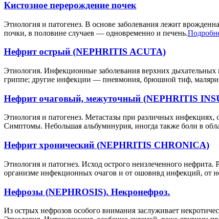
Кистозное перерождение почек
Этиология и патогенез. В основе заболевания лежит врожденн
почки, в половине случаев — одновременно и печень.
Подробн
Нефрит острый (NEPHRITIS ACUTA)
Этиология. Инфекционные заболевания верхних дыхательных п
гриппе; другие инфекции — пневмония, брюшной тиф, малярия
Нефрит очаговый, межуточный (NEPHRITIS INS
Этиология и патогенез. Метастазы при различных инфекциях, 
Симптомы. Небольшая альбуминурия, иногда также боли в облас
Нефрит хронический (NEPHRITIS CHRONICA)
Этиология и патогнез. Исход острого неизлеченного нефрита. 
организме инфекционных очагов и от ошовнвд инфекций, от не
Нефрозы (NEPHROSIS). Некронефроз.
Из острых нефрозов особого внимания заслуживает некротически