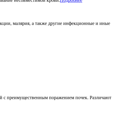
ивание несовместимой крови.
Подробнее
кции, малярия, а также другие инфекционные и иные
ей с преимущественным поражением почек. Различают