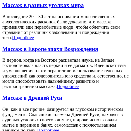
Массаж в разных уголках мира
В последние 20—30 лет на основании многочисленных
археологических раскопок было доказано, что массаж
применяли еще первобытные люди, чтобы облегчить свои
страдания от различных заболеваний и повреждений
тела.
Подробнее
Массаж в Европе эпохи Возрождения
В период, когда на Востоке расцветала наука, на Западе
господствовала власть церкви и ее догматов. Идеи аскетизма
и умерщвления плоти ограничили использование телесных
упражнений как оздоровительного средства и, естественно, не
могли способствовать дальнейшему развитию и
распространению массажа.
Подробнее
Массаж в Древней Руси
Он, как и все прочие, базируется на глубоком историческом
фундаменте. Славянские племена Древней Руси, находясь в
суровых условиях своего климата, широко использовали
мытье и парение в банях, самомассаж с похлестыванием
веником по телу.
Подробнее