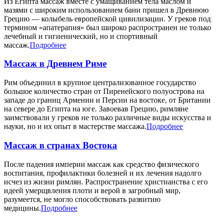
Из Египта массаж вместе с умащиванием тела маслом и
мазями с широким использованием бани пришел в Древнюю
Грецию — колыбель европейской цивилизации. У греков под
термином «апатерапия» был широко распространен не только
лечебный и гигиенический, но и спортивный
массаж.
Подробнее
Массаж в Древнем Риме
Рим объединил в крупное централизованное государство
большое количество стран от Пиренейского полуострова на
западе до границ Армении и Персии на востоке, от Британии
на севере до Египта на юге. Завоевав Грецию, римляне
заимствовали у греков не только различные виды искусства и
науки, но и их опыт в мастерстве массажа.
Подробнее
Массаж в странах Востока
После падения империи массаж как средство физического
воспитания, профилактики болезней и их лечения надолго
исчез из жизни римлян. Распространение христианства с его
идеей умерщвления плоти и верой в загробный мир,
разумеется, не могло способствовать развитию
медицины.
Подробнее