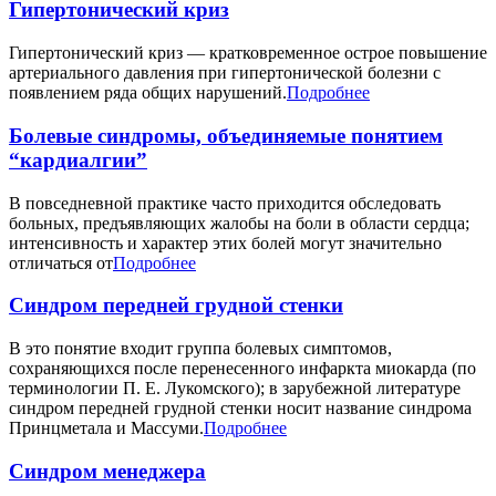
Гипертонический криз
Гипертонический криз — кратковременное острое повышение
артериального давления при гипертонической болезни с
появлением ряда общих нарушений.
Подробнее
Болевые синдромы, объединяемые понятием
“кардиалгии”
В повседневной практике часто приходится обследовать
больных, предъявляющих жалобы на боли в области сердца;
интенсивность и характер этих болей могут значительно
отличаться от
Подробнее
Синдром передней грудной стенки
В это понятие входит группа болевых симптомов,
сохраняющихся после перенесенного инфаркта миокарда (по
терминологии П. Е. Лукомского); в зарубежной литературе
синдром передней грудной стенки носит название синдрома
Принцметала и Массуми.
Подробнее
Синдром менеджера