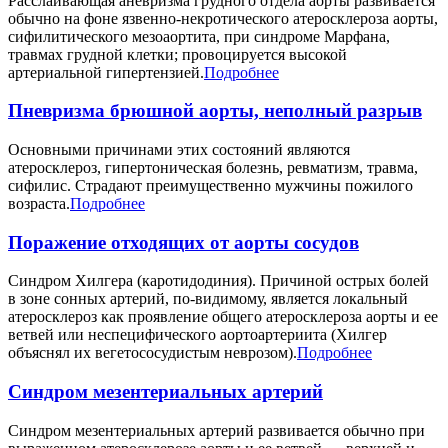
Расслаивающая аневризма грудного отдела аорты развивается
обычно на фоне язвенно-некротического атеросклероза аорты,
сифилитического мезоаортита, при синдроме Марфана,
травмах грудной клетки; провоцируется высокой
артериальной гипертензией.
Подробнее
Пневризма брюшной аорты, неполный разрыв
Основными причинами этих состояний являются
атеросклероз, гипертоническая болезнь, ревматизм, травма,
сифилис. Страдают преимущественно мужчины пожилого
возраста.
Подробнее
Поражение отходящих от аорты сосудов
Синдром Хилгера (каротидодиния). Причиной острых болей
в зоне сонных артерий, по-видимому, является локальный
атеросклероз как проявление общего атеросклероза аорты и ее
ветвей или неспецифического аортоартериита (Хилгер
объяснял их вегетососудистым неврозом).
Подробнее
Синдром мезентериальных артерий
Синдром мезентериальных артерий развивается обычно при