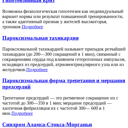
Гипотензивный криз
Возможна физиологическая гипотензия как индивидуальный
вариант нормы или результат повышенной тренированности,
а также адаптивный признак у жителей высокогорья,
тропиков.
Подробнее
Пароксизмальная тахикардия
Пароксизмальной тахикардией называют припадок резчайшей
тахикардии (до 200—300 сокращений в 1 мин), связанный с
сокращениями сердца под влиянием гетеротопных импульсов,
исходящих из предсердий, атриовентрикулярного узла или из
желудочков.
Подробнее
Пароксизмальная форма трепетания и мерцания
предсердий
Трепетание предсердий — это ритмичное сокращение их с
частотой до 300—350 в 1 мин; мерцание предсердий —
хаотичная фибрилляция их с частотой 300— 600 в 1
мин.
Подробнее
Синдром Адамса-Стокса-Морганьи