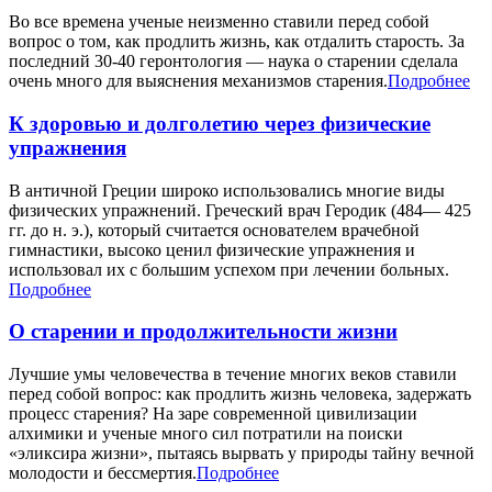
Во все времена ученые неизменно ставили перед собой
вопрос о том, как продлить жизнь, как отдалить старость. За
последний 30-40 геронтология — наука о старении сделала
очень много для выяснения механизмов старения.
Подробнее
К здоровью и долголетию через физические
упражнения
В античной Греции широко использовались многие виды
физических упражнений. Греческий врач Геродик (484— 425
гг. до н. э.), который считается основателем врачебной
гимнастики, высоко ценил физические упражнения и
использовал их с большим успехом при лечении больных.
Подробнее
О старении и продолжительности жизни
Лучшие умы человечества в течение многих веков ставили
перед собой вопрос: как продлить жизнь человека, задержать
процесс старения? На заре современной цивилизации
алхимики и ученые много сил потратили на поиски
«эликсира жизни», пытаясь вырвать у природы тайну вечной
молодости и бессмертия.
Подробнее